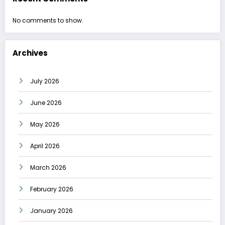
No comments to show.
Archives
July 2026
June 2026
May 2026
April 2026
March 2026
February 2026
January 2026