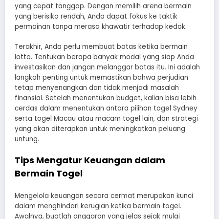
yang cepat tanggap. Dengan memilih arena bermain
yang berisiko rendah, Anda dapat fokus ke taktik
permainan tanpa merasa khawatir terhadap kedok.
Terakhir, Anda perlu membuat batas ketika bermain
lotto. Tentukan berapa banyak modal yang siap Anda
investasikan dan jangan melanggar batas itu. Ini adalah
langkah penting untuk memastikan bahwa perjudian
tetap menyenangkan dan tidak menjadi masalah
finansial. Setelah menentukan budget, kalian bisa lebih
cerdas dalam menentukan antara pilihan togel Sydney
serta togel Macau atau macam togel lain, dan strategi
yang akan diterapkan untuk meningkatkan peluang
untung.
Tips Mengatur Keuangan dalam
Bermain Togel
Mengelola keuangan secara cermat merupakan kunci
dalam menghindari kerugian ketika bermain togel.
Awalnya, buatlah anggaran yang jelas sejak mulai