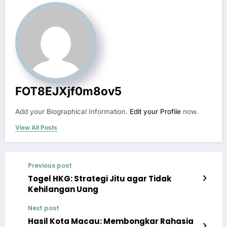
FOT8EJXjf0m8ov5
Add your Biographical Information.
Edit your Profile
now.
View All Posts
Previous post
Togel HKG: Strategi Jitu agar Tidak
Kehilangan Uang
Next post
Hasil Kota Macau: Membongkar Rahasia