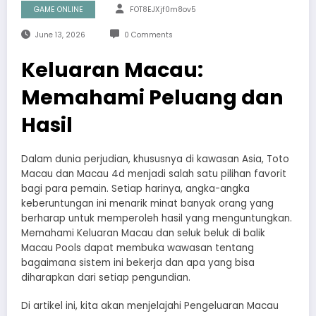
GAME ONLINE
FOT8EJXjf0m8ov5
June 13, 2026
0 Comments
Keluaran Macau:
Memahami Peluang dan
Hasil
Dalam dunia perjudian, khususnya di kawasan Asia, Toto
Macau dan Macau 4d menjadi salah satu pilihan favorit
bagi para pemain. Setiap harinya, angka-angka
keberuntungan ini menarik minat banyak orang yang
berharap untuk memperoleh hasil yang menguntungkan.
Memahami Keluaran Macau dan seluk beluk di balik
Macau Pools dapat membuka wawasan tentang
bagaimana sistem ini bekerja dan apa yang bisa
diharapkan dari setiap pengundian.
Di artikel ini, kita akan menjelajahi Pengeluaran Macau