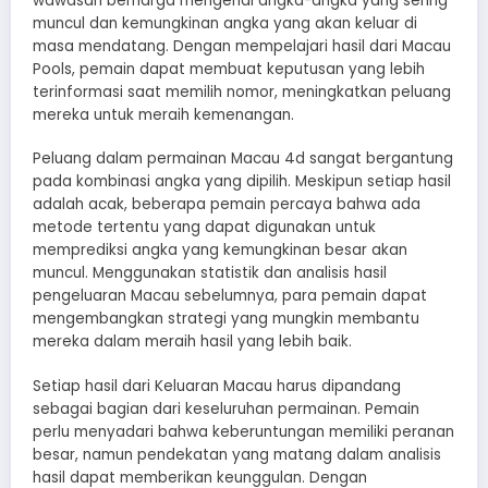
wawasan berharga mengenai angka-angka yang sering
muncul dan kemungkinan angka yang akan keluar di
masa mendatang. Dengan mempelajari hasil dari Macau
Pools, pemain dapat membuat keputusan yang lebih
terinformasi saat memilih nomor, meningkatkan peluang
mereka untuk meraih kemenangan.
Peluang dalam permainan Macau 4d sangat bergantung
pada kombinasi angka yang dipilih. Meskipun setiap hasil
adalah acak, beberapa pemain percaya bahwa ada
metode tertentu yang dapat digunakan untuk
memprediksi angka yang kemungkinan besar akan
muncul. Menggunakan statistik dan analisis hasil
pengeluaran Macau sebelumnya, para pemain dapat
mengembangkan strategi yang mungkin membantu
mereka dalam meraih hasil yang lebih baik.
Setiap hasil dari Keluaran Macau harus dipandang
sebagai bagian dari keseluruhan permainan. Pemain
perlu menyadari bahwa keberuntungan memiliki peranan
besar, namun pendekatan yang matang dalam analisis
hasil dapat memberikan keunggulan. Dengan