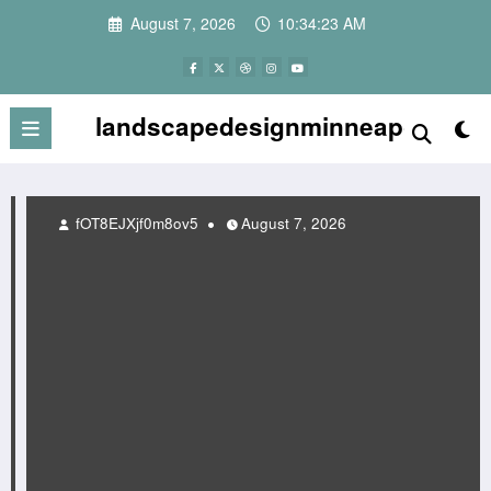
Skip
August 7, 2026
10:34:24 AM
to
content
landscapedesignminneapolis.co
fOT8EJXjf0m8ov5
August 7, 2026