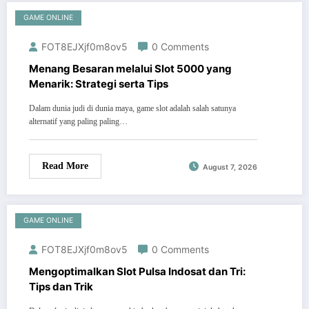
GAME ONLINE
FOT8EJXjf0m8ov5
0 Comments
Menang Besaran melalui Slot 5000 yang
Menarik: Strategi serta Tips
Dalam dunia judi di dunia maya, game slot adalah salah satunya
alternatif yang paling paling…
Read More
August 7, 2026
GAME ONLINE
FOT8EJXjf0m8ov5
0 Comments
Mengoptimalkan Slot Pulsa Indosat dan Tri:
Tips dan Trik