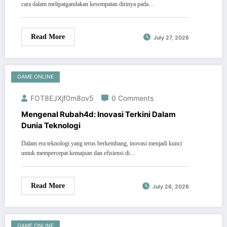
cara dalam melipatgandakan kesempatan dirinya pada…
Read More
July 27, 2026
GAME ONLINE
FOT8EJXjf0m8ov5
0 Comments
Mengenal Rubah4d: Inovasi Terkini Dalam
Dunia Teknologi
Dalam era teknologi yang terus berkembang, inovasi menjadi kunci
untuk mempercepat kemajuan dan efisiensi di…
Read More
July 26, 2026
GAME ONLINE