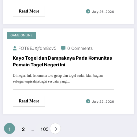
Read More
July 26, 2026
GAME ONLINE
FOT8EJXjf0m8ov5
0 Comments
Kayo Togel dan Dampaknya Pada Komunitas
Pemain Togel Negeri Ini
Di negeri ini, fenomena toto gelap dan togel sudah kian bagian
sebagai terpisah|sebagai sesuatu yang…
Read More
July 22, 2026
Posts
1
2
103
…