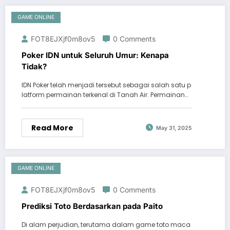
GAME ONLINE
FOT8EJXjf0m8ov5
0 Comments
Poker IDN untuk Seluruh Umur: Kenapa
Tidak?
IDN Poker telah menjadi tersebut sebagai salah satu p
latform permainan terkenal di Tanah Air. Permainan…
Read More
May 31, 2025
GAME ONLINE
FOT8EJXjf0m8ov5
0 Comments
Prediksi Toto Berdasarkan pada Paito
Di alam perjudian, terutama dalam game toto maca