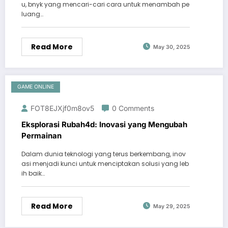
u, bnyk yang mencari-cari cara untuk menambah pe
luang…
Read More
May 30, 2025
GAME ONLINE
FOT8EJXjf0m8ov5
0 Comments
Eksplorasi Rubah4d: Inovasi yang Mengubah
Permainan
Dalam dunia teknologi yang terus berkembang, inov
asi menjadi kunci untuk menciptakan solusi yang leb
ih baik…
Read More
May 29, 2025