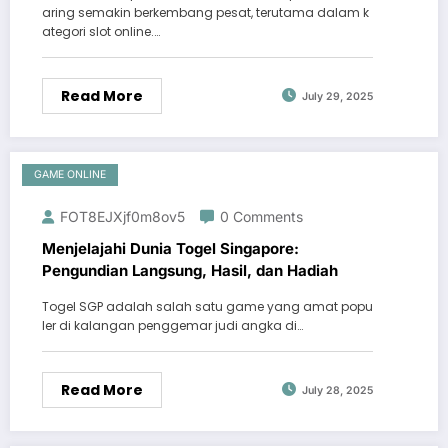
aring semakin berkembang pesat, terutama dalam k
ategori slot online.…
Read More
July 29, 2025
GAME ONLINE
FOT8EJXjf0m8ov5
0 Comments
Menjelajahi Dunia Togel Singapore:
Pengundian Langsung, Hasil, dan Hadiah
Togel SGP adalah salah satu game yang amat popu
ler di kalangan penggemar judi angka di…
Read More
July 28, 2025