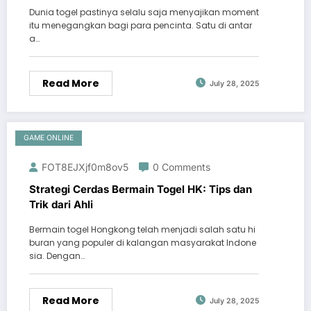
Dunia togel pastinya selalu saja menyajikan moment
itu menegangkan bagi para pencinta. Satu di antar
a…
Read More
July 28, 2025
GAME ONLINE
FOT8EJXjf0m8ov5
0 Comments
Strategi Cerdas Bermain Togel HK: Tips dan
Trik dari Ahli
Bermain togel Hongkong telah menjadi salah satu hi
buran yang populer di kalangan masyarakat Indone
sia. Dengan…
Read More
July 28, 2025