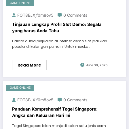
GAME ONLINE
FOT8EJXjf0m8ov5
0 Comments
Tinjauan Lengkap Profil Slot Demo: Segala
yang harus Anda Tahu
Dalam dunia perjudian di internet, demo slot jadi kian
populer di kalangan pemain. Untuk mereka…
Read More
June 30, 2025
GAME ONLINE
FOT8EJXjf0m8ov5
0 Comments
Panduan Komprehensif Togel Singapore:
Angka dan Keluaran Hari Ini
Togel Singapore telah menjadi salah satu jenis perm