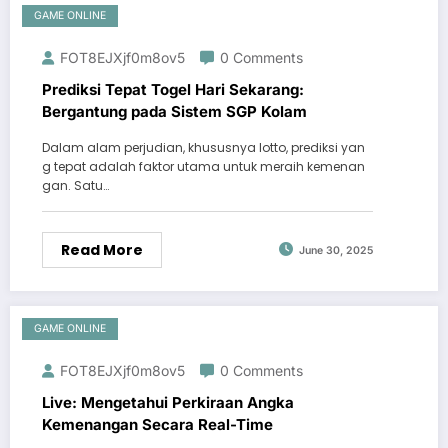
GAME ONLINE
FOT8EJXjf0m8ov5
0 Comments
Prediksi Tepat Togel Hari Sekarang:
Bergantung pada Sistem SGP Kolam
Dalam alam perjudian, khususnya lotto, prediksi yan
g tepat adalah faktor utama untuk meraih kemenan
gan. Satu…
Read More
June 30, 2025
GAME ONLINE
FOT8EJXjf0m8ov5
0 Comments
Live: Mengetahui Perkiraan Angka
Kemenangan Secara Real-Time