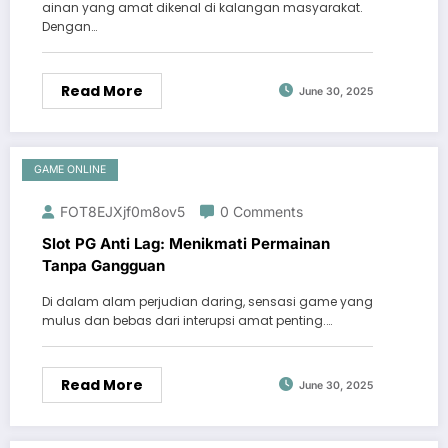
ainan yang amat dikenal di kalangan masyarakat.
Dengan…
Read More
June 30, 2025
GAME ONLINE
FOT8EJXjf0m8ov5
0 Comments
Slot PG Anti Lag: Menikmati Permainan
Tanpa Gangguan
Di dalam alam perjudian daring, sensasi game yang
mulus dan bebas dari interupsi amat penting.…
Read More
June 30, 2025