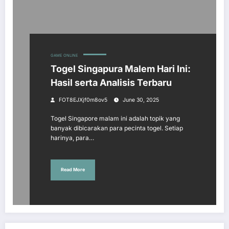
GAME ONLINE
Togel Singapura Malem Hari Ini:
Hasil serta Analisis Terbaru
FOT8EJXjf0m8ov5
June 30, 2025
Togel Singapore malam ini adalah topik yang
banyak dibicarakan para pecinta togel. Setiap
harinya, para…
Read More