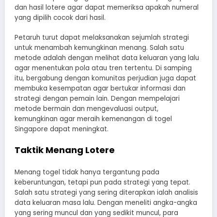
dan hasil lotere agar dapat memeriksa apakah numeral
yang dipilih cocok dari hasil.
Petaruh turut dapat melaksanakan sejumlah strategi
untuk menambah kemungkinan menang. Salah satu
metode adalah dengan melihat data keluaran yang lalu
agar menentukan pola atau tren tertentu. Di samping
itu, bergabung dengan komunitas perjudian juga dapat
membuka kesempatan agar bertukar informasi dan
strategi dengan pemain lain. Dengan mempelajari
metode bermain dan mengevaluasi output,
kemungkinan agar meraih kemenangan di togel
Singapore dapat meningkat.
Taktik Menang Lotere
Menang togel tidak hanya tergantung pada
keberuntungan, tetapi pun pada strategi yang tepat.
Salah satu strategi yang sering diterapkan ialah analisis
data keluaran masa lalu. Dengan meneliti angka-angka
yang sering muncul dan yang sedikit muncul, para