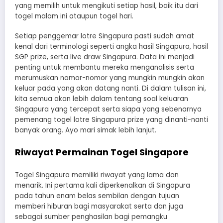
yang memilih untuk mengikuti setiap hasil, baik itu dari
togel malam ini ataupun togel hari.
Setiap penggemar lotre Singapura pasti sudah amat
kenal dari terminologi seperti angka hasil Singapura, hasil
SGP prize, serta live draw Singapura. Data ini menjadi
penting untuk membantu mereka menganalisis serta
merumuskan nomor-nomor yang mungkin mungkin akan
keluar pada yang akan datang nanti. Di dalam tulisan ini,
kita semua akan lebih dalam tentang soal keluaran
Singapura yang tercepat serta siapa yang sebenarnya
pemenang togel lotre Singapura prize yang dinanti-nanti
banyak orang. Ayo mari simak lebih lanjut.
Riwayat Permainan Togel Singapore
Togel Singapura memiliki riwayat yang lama dan
menarik. Ini pertama kali diperkenalkan di Singapura
pada tahun enam belas sembilan dengan tujuan
memberi hiburan bagi masyarakat serta dan juga
sebagai sumber penghasilan bagi pemangku