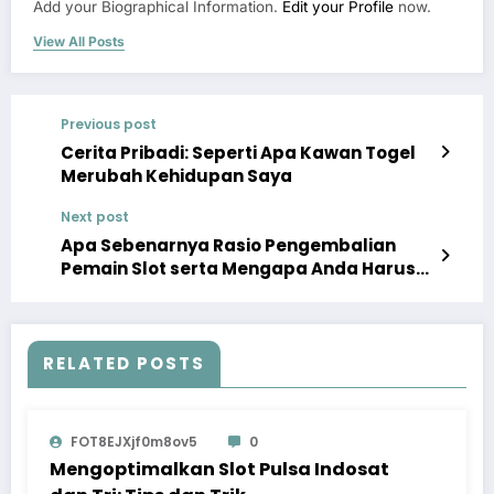
Add your Biographical Information.
Edit your Profile
now.
View All Posts
Previous post
Cerita Pribadi: Seperti Apa Kawan Togel
Merubah Kehidupan Saya
Next post
Apa Sebenarnya Rasio Pengembalian
Pemain Slot serta Mengapa Anda Harus
Peduli?
RELATED POSTS
FOT8EJXjf0m8ov5
0
Mengoptimalkan Slot Pulsa Indosat