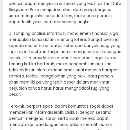
pemain dapat menyusun susunan yang lebih pintar. Data
Singapore Prize menjadi sumber data yang berguna
untuk mengetahui pola dan tren, maka para pemain
dapat lebih yakin saat memasang angka.
Di samping analisis informasi, manajemen finansial juga
merupakan kunci dalam menang lotere. Sangat penting
kepada menentukan batas seberapa banyak uang yang
ingin dipertaruhkan tanpa harus mengacaukan keuangan
sendiri. Ini memudahkan memelihara emosi agar tetap
tenang ketika bertaruh, maka pengambilan putusan
tidak didasari oleh tekanan emosional maupun harapan
semata. Melalui pengelolaan yang baik, para pemain
akan memiliki peluang lebih besar dalam menikmati
perjudian tanpa harus harus menghadapi rugi yang
besar.
Terakhir, berpartisipasi dalam komunitas togel dapat
memberikan informasi lebih. Diskusi dengan sesama
pemain mengenai saran serta kisah mereka dapat
menciptakan pandangan baru dalam memilih nomor.