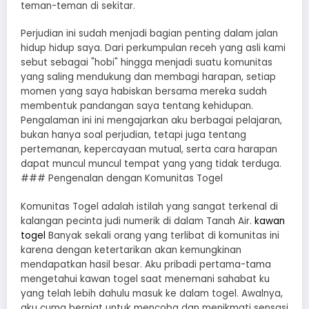
teman-teman di sekitar.
Perjudian ini sudah menjadi bagian penting dalam jalan
hidup hidup saya. Dari perkumpulan receh yang asli kami
sebut sebagai "hobi" hingga menjadi suatu komunitas
yang saling mendukung dan membagi harapan, setiap
momen yang saya habiskan bersama mereka sudah
membentuk pandangan saya tentang kehidupan.
Pengalaman ini ini mengajarkan aku berbagai pelajaran,
bukan hanya soal perjudian, tetapi juga tentang
pertemanan, kepercayaan mutual, serta cara harapan
dapat muncul muncul tempat yang yang tidak terduga.
### Pengenalan dengan Komunitas Togel
Komunitas Togel adalah istilah yang sangat terkenal di
kalangan pecinta judi numerik di dalam Tanah Air.
kawan
togel
Banyak sekali orang yang terlibat di komunitas ini
karena dengan ketertarikan akan kemungkinan
mendapatkan hasil besar. Aku pribadi pertama-tama
mengetahui kawan togel saat menemani sahabat ku
yang telah lebih dahulu masuk ke dalam togel. Awalnya,
aku cuma berniat untuk mencoba dan menikmati sensasi