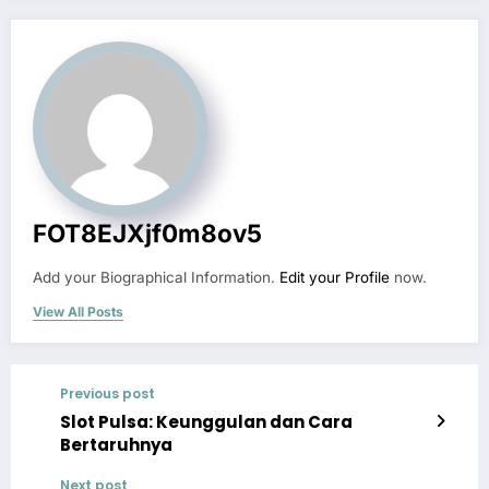
FOT8EJXjf0m8ov5
Add your Biographical Information.
Edit your Profile
now.
View All Posts
Previous post
Slot Pulsa: Keunggulan dan Cara
Bertaruhnya
Next post