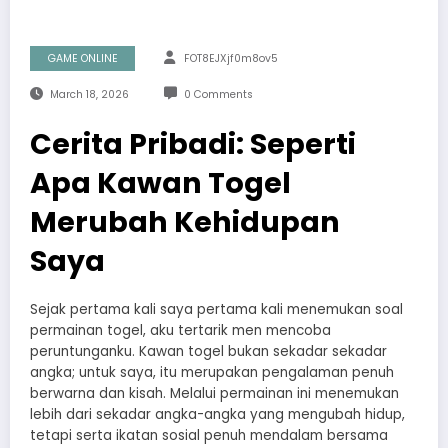
GAME ONLINE
FOT8EJXjf0m8ov5
March 18, 2026
0 Comments
Cerita Pribadi: Seperti
Apa Kawan Togel
Merubah Kehidupan
Saya
Sejak pertama kali saya pertama kali menemukan soal
permainan togel, aku tertarik men mencoba
peruntunganku. Kawan togel bukan sekadar sekadar
angka; untuk saya, itu merupakan pengalaman penuh
berwarna dan kisah. Melalui permainan ini menemukan
lebih dari sekadar angka-angka yang mengubah hidup,
tetapi serta ikatan sosial penuh mendalam bersama