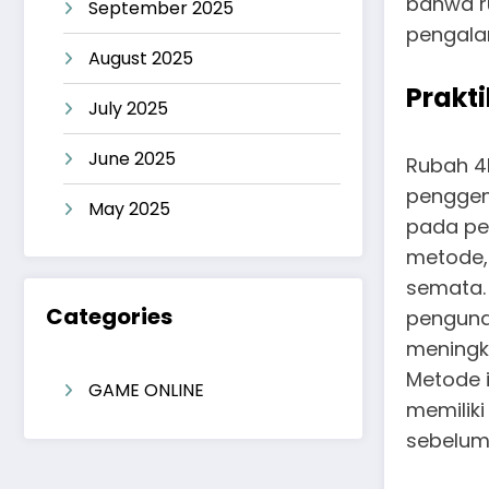
bahwa r
September 2025
pengalam
August 2025
Prakt
July 2025
June 2025
Rubah 4
penggema
May 2025
pada pe
metode, 
semata.
Categories
pengund
meningk
Metode i
GAME ONLINE
memilik
sebelum