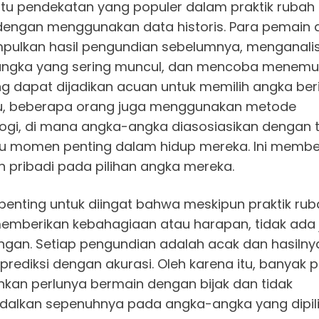
atu pendekatan yang populer dalam praktik rubah
dengan menggunakan data historis. Para pemain 
ulkan hasil pengundian sebelumnya, menganalis
ngka yang sering muncul, dan mencoba menem
g dapat dijadikan acuan untuk memilih angka beri
itu, beberapa orang juga menggunakan metode
ogi, di mana angka-angka diasosiasikan dengan 
tau momen penting dalam hidup mereka. Ini membe
 pribadi pada pilihan angka mereka.
penting untuk diingat bahwa meskipun praktik ru
emberikan kebahagiaan atau harapan, tidak ada
gan. Setiap pengundian adalah acak dan hasilnya
prediksi dengan akurasi. Oleh karena itu, banyak 
kan perlunya bermain dengan bijak dan tidak
alkan sepenuhnya pada angka-angka yang dipili