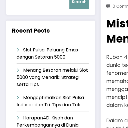
Search
0 Com
Mist
Recent Posts
Mem
Slot Pulsa: Peluang Emas
Rubah 4
dengan Setoran 5000
dunia te
Menang Besaran melalui Slot
fenomen
5000 yang Menarik: Strategi
memaham
serta Tips
menggabu
mencipt
Mengoptimalkan Slot Pulsa
Indosat dan Tri: Tips dan Trik
dalam ke
Harapan4D: Kisah dan
Dalam ar
Perkembangannya di Dunia