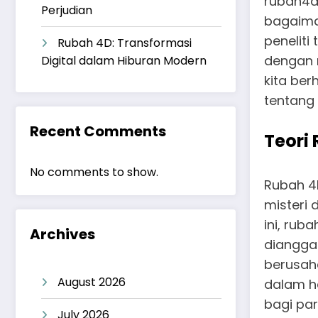
rubah4d,
Perjudian
bagaima
peneliti
Rubah 4D: Transformasi
dengan 
Digital dalam Hiburan Modern
kita be
tentang 
Recent Comments
Teori
No comments to show.
Rubah 4
misteri 
ini, ru
Archives
dianggap
berusah
August 2026
dalam h
bagi pa
July 2026