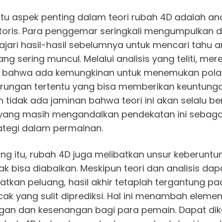
tu aspek penting dalam teori rubah 4D adalah ana
storis. Para penggemar seringkali mengumpulkan 
jari hasil-hasil sebelumnya untuk mencari tahu 
ng sering muncul. Melalui analisis yang teliti, mer
 bahwa ada kemungkinan untuk menemukan pola
rungan tertentu yang bisa memberikan keuntunga
 tidak ada jaminan bahwa teori ini akan selalu ber
yang masih mengandalkan pendekatan ini sebaga
ategi dalam permainan.
ng itu, rubah 4D juga melibatkan unsur keberunt
ak bisa diabaikan. Meskipun teori dan analisis dap
tkan peluang, hasil akhir tetaplah tergantung p
cak yang sulit diprediksi. Hal ini menambah eleme
gan dan kesenangan bagi para pemain. Dapat di