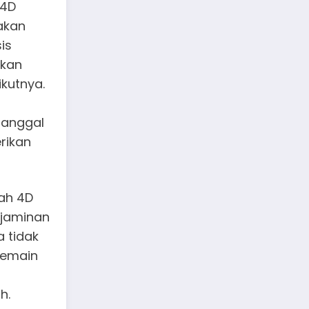
 4D
akan
is
ukan
kutnya.
tanggal
rikan
bah 4D
 jaminan
 tidak
pemain
h.