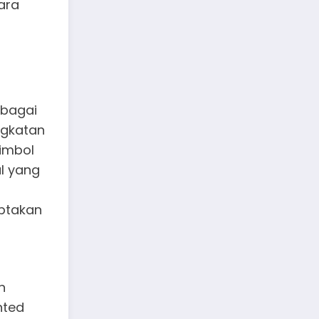
ara
rbagai
ngkatan
simbol
l yang
iptakan
n
nted