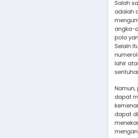
Salah s
adalah 
mengump
angka-a
pola yan
Selain 
numerol
lahir a
sentuhan
Namun, 
dapat m
kemenan
dapat di
menekan
mengand