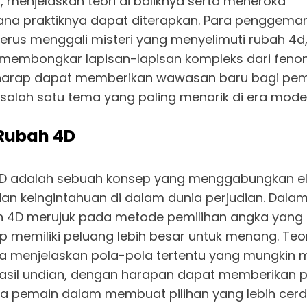
 menjelaskan teori di baliknya serta meneroka
na praktiknya dapat diterapkan. Para penggema
 terus menggali misteri yang menyelimuti rubah 4d
membongkar lapisan-lapisan kompleks dari fenom
rharap dapat memberikan wawasan baru bagi p
salah satu tema yang paling menarik di era modern
 Rubah 4D
D adalah sebuah konsep yang menggabungkan e
dan keingintahuan di dalam dunia perjudian. Dala
bah 4D merujuk pada metode pemilihan angka yang
 memiliki peluang lebih besar untuk menang. Teori
a menjelaskan pola-pola tertentu yang mungkin 
asil undian, dengan harapan dapat memberikan 
ra pemain dalam membuat pilihan yang lebih cerd