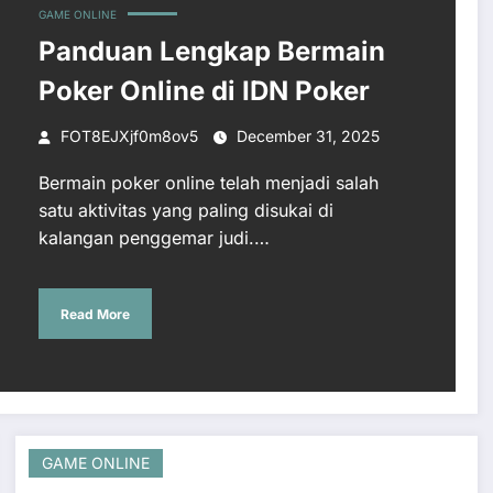
GAME ONLINE
Panduan Lengkap Bermain
Poker Online di IDN Poker
FOT8EJXjf0m8ov5
December 31, 2025
Bermain poker online telah menjadi salah
satu aktivitas yang paling disukai di
kalangan penggemar judi.…
Read More
GAME ONLINE