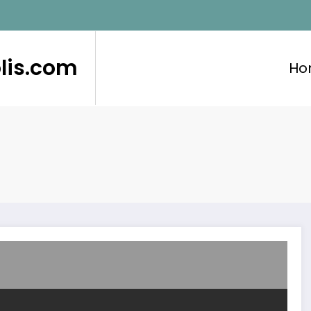
lis.com
Ho