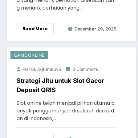
a yang menarik perhatian di sebuah yan
g menarik perhatian yang…
Read More
December 29, 2025
GAME ONLINE
FOT8EJXjf0m8ov5
0 Comments
Strategi Jitu untuk Slot Gacor
Deposit QRIS
Slot online telah menjadi pilihan utama b
anyak penggemar judi di seluruh dunia, d
an di Indonesia,…