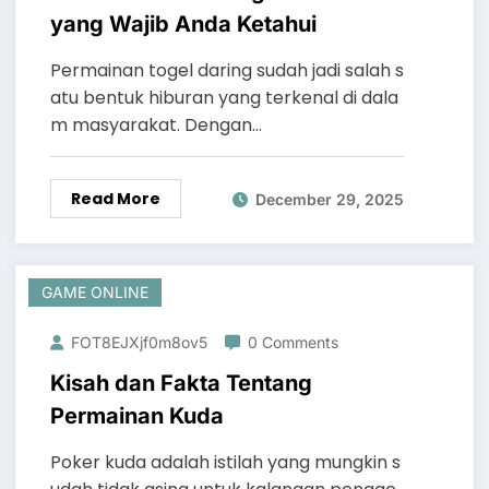
yang Wajib Anda Ketahui
Permainan togel daring sudah jadi salah s
atu bentuk hiburan yang terkenal di dala
m masyarakat. Dengan…
Read More
December 29, 2025
GAME ONLINE
FOT8EJXjf0m8ov5
0 Comments
Kisah dan Fakta Tentang
Permainan Kuda
Poker kuda adalah istilah yang mungkin s