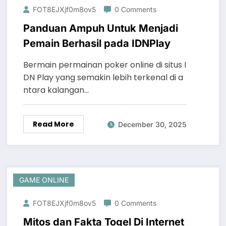
FOT8EJXjf0m8ov5
0 Comments
Panduan Ampuh Untuk Menjadi
Pemain Berhasil pada IDNPlay
Bermain permainan poker online di situs I
DN Play yang semakin lebih terkenal di a
ntara kalangan…
Read More
December 30, 2025
GAME ONLINE
FOT8EJXjf0m8ov5
0 Comments
Mitos dan Fakta Togel Di Internet