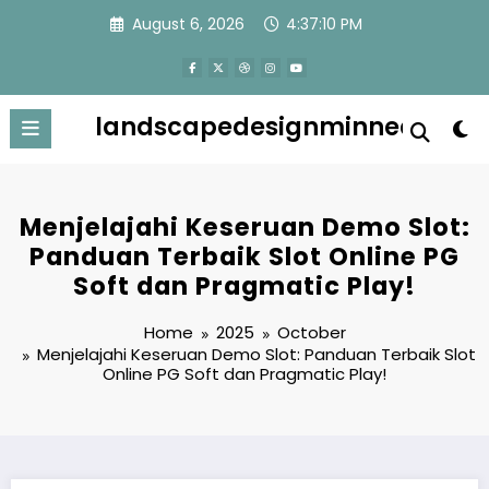
Skip
August 6, 2026
4:37:10 PM
to
content
landscapedesignminneapolis
Menjelajahi Keseruan Demo Slot:
Panduan Terbaik Slot Online PG
Soft dan Pragmatic Play!
Home
2025
October
Menjelajahi Keseruan Demo Slot: Panduan Terbaik Slot
Online PG Soft dan Pragmatic Play!