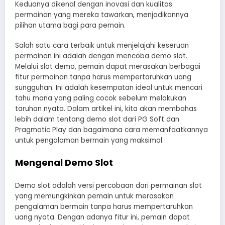
Keduanya dikenal dengan inovasi dan kualitas
permainan yang mereka tawarkan, menjadikannya
pilihan utama bagi para pemain.
Salah satu cara terbaik untuk menjelajahi keseruan
permainan ini adalah dengan mencoba demo slot.
Melalui slot demo, pemain dapat merasakan berbagai
fitur permainan tanpa harus mempertaruhkan uang
sungguhan. Ini adalah kesempatan ideal untuk mencari
tahu mana yang paling cocok sebelum melakukan
taruhan nyata. Dalam artikel ini, kita akan membahas
lebih dalam tentang demo slot dari PG Soft dan
Pragmatic Play dan bagaimana cara memanfaatkannya
untuk pengalaman bermain yang maksimal.
Mengenal Demo Slot
Demo slot adalah versi percobaan dari permainan slot
yang memungkinkan pemain untuk merasakan
pengalaman bermain tanpa harus mempertaruhkan
uang nyata. Dengan adanya fitur ini, pemain dapat