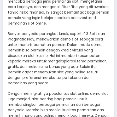
mencoba berbagai jenis permainan slot, mengetahui
cara kerjanya, dan mengenali fitur-fitur yang ditawarkan
tanpa risiko finansial. Ini sangat bermanfaat bagi pemain
pemula yang ingin belajar sebelum berinvestasi di
permainan slot online.
Banyak penyedia perangkat lunak, seperti PG Soft dan
Pragmatic Play, menawarkan demo slot sebagai cara
untuk menarik perhatian pemain. Dalam mode demo,
pemain bisa bermain dengan kredit virtual yang
disediakan oleh kasino. Hal ini memberi kesempatan
kepada mereka untuk mengeksplorasi tema permainan,
grafik, dan mekanisme bonus yang ada. Selain itu,
pemain dapat menemukan slot yang paling sesuai
dengan preferensi mereka tanpa tekanan dari
permainan yang nyata.
Dengan meningkatnya popularitas slot online, demo slot
juga menjadi alat penting bagi pemain untuk
membandingkan berbagai permainan dari berbagai
penyedia. Mereka bisa menilai kualitas permainan dan
memilih mana yang paling menarik bagi mereka. Dengan