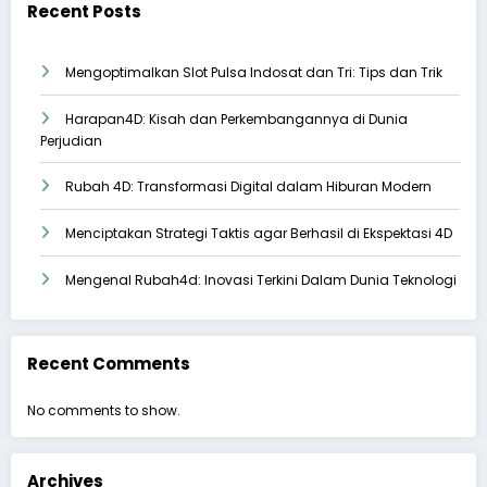
Recent Posts
Mengoptimalkan Slot Pulsa Indosat dan Tri: Tips dan Trik
Harapan4D: Kisah dan Perkembangannya di Dunia
Perjudian
Rubah 4D: Transformasi Digital dalam Hiburan Modern
Menciptakan Strategi Taktis agar Berhasil di Ekspektasi 4D
Mengenal Rubah4d: Inovasi Terkini Dalam Dunia Teknologi
Recent Comments
No comments to show.
Archives