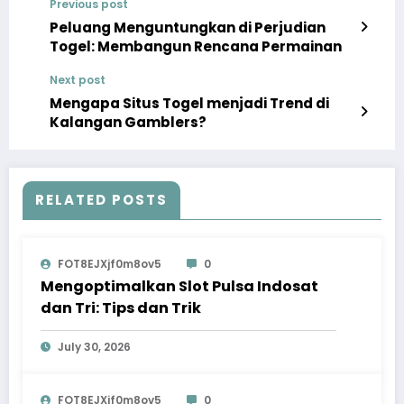
Previous post
Peluang Menguntungkan di Perjudian
Togel: Membangun Rencana Permainan
Next post
Mengapa Situs Togel menjadi Trend di
Kalangan Gamblers?
RELATED POSTS
FOT8EJXjf0m8ov5
0
Mengoptimalkan Slot Pulsa Indosat
dan Tri: Tips dan Trik
July 30, 2026
FOT8EJXjf0m8ov5
0