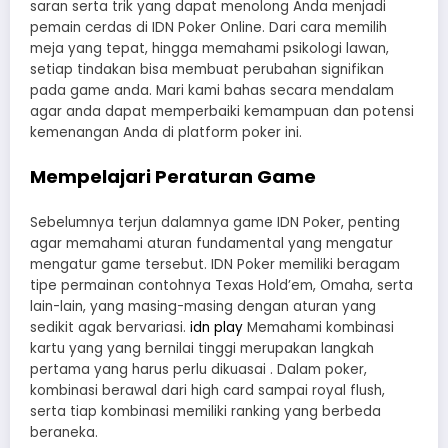
saran serta trik yang dapat menolong Anda menjadi
pemain cerdas di IDN Poker Online. Dari cara memilih
meja yang tepat, hingga memahami psikologi lawan,
setiap tindakan bisa membuat perubahan signifikan
pada game anda. Mari kami bahas secara mendalam
agar anda dapat memperbaiki kemampuan dan potensi
kemenangan Anda di platform poker ini.
Mempelajari Peraturan Game
Sebelumnya terjun dalamnya game IDN Poker, penting
agar memahami aturan fundamental yang mengatur
mengatur game tersebut. IDN Poker memiliki beragam
tipe permainan contohnya Texas Hold’em, Omaha, serta
lain-lain, yang masing-masing dengan aturan yang
sedikit agak bervariasi.
idn play
Memahami kombinasi
kartu yang yang bernilai tinggi merupakan langkah
pertama yang harus perlu dikuasai . Dalam poker,
kombinasi berawal dari high card sampai royal flush,
serta tiap kombinasi memiliki ranking yang berbeda
beraneka.