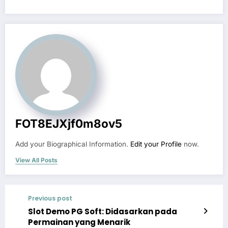
FOT8EJXjf0m8ov5
Add your Biographical Information.
Edit your Profile
now.
View All Posts
Previous post
Slot Demo PG Soft: Didasarkan pada
Permainan yang Menarik