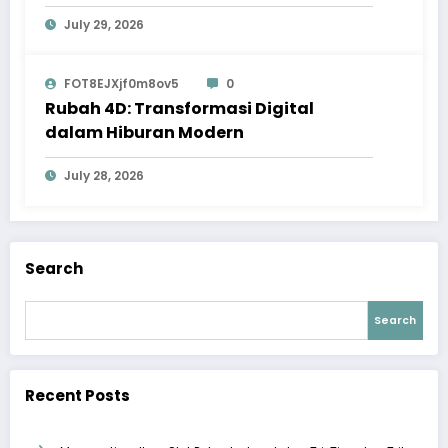
July 29, 2026
FOT8EJXjf0m8ov5
0
Rubah 4D: Transformasi Digital
dalam Hiburan Modern
July 28, 2026
Search
Search
Recent Posts