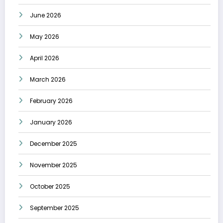
June 2026
May 2026
April 2026
March 2026
February 2026
January 2026
December 2025
November 2025
October 2025
September 2025