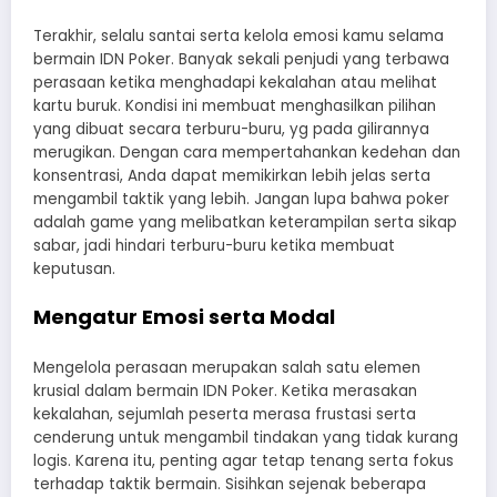
Terakhir, selalu santai serta kelola emosi kamu selama
bermain IDN Poker. Banyak sekali penjudi yang terbawa
perasaan ketika menghadapi kekalahan atau melihat
kartu buruk. Kondisi ini membuat menghasilkan pilihan
yang dibuat secara terburu-buru, yg pada gilirannya
merugikan. Dengan cara mempertahankan kedehan dan
konsentrasi, Anda dapat memikirkan lebih jelas serta
mengambil taktik yang lebih. Jangan lupa bahwa poker
adalah game yang melibatkan keterampilan serta sikap
sabar, jadi hindari terburu-buru ketika membuat
keputusan.
Mengatur Emosi serta Modal
Mengelola perasaan merupakan salah satu elemen
krusial dalam bermain IDN Poker. Ketika merasakan
kekalahan, sejumlah peserta merasa frustasi serta
cenderung untuk mengambil tindakan yang tidak kurang
logis. Karena itu, penting agar tetap tenang serta fokus
terhadap taktik bermain. Sisihkan sejenak beberapa