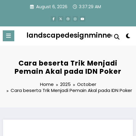
Skip
August 6, 2026
3:37:29 AM
to
content
landscapedesignminneapolis
Cara beserta Trik Menjadi
Pemain Akal pada IDN Poker
Home
2025
October
Cara beserta Trik Menjadi Pemain Akal pada IDN Poker