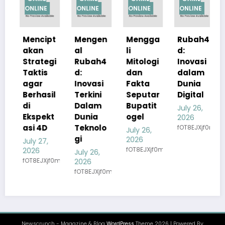
ONLINE
ONLINE
ONLINE
ONLINE
Mencipt
Mengen
Mengga
Rubah4
akan
al
li
d:
Strategi
Rubah4
Mitologi
Inovasi
Taktis
d:
dan
dalam
agar
Inovasi
Fakta
Dunia
Berhasil
Terkini
Seputar
Digital
di
Dalam
Bupatit
July 26,
Ekspekt
Dunia
ogel
2026
asi 4D
Teknolo
fOT8EJXjf0m8ov
July 26,
gi
2026
July 27,
0m8ov5
fOT8EJXjf0m8ov5
2026
July 26,
fOT8EJXjf0m8ov5
2026
fOT8EJXjf0m8ov5
Newscrunch - Magazine & Blog
WordPress
Theme 2026 | Powered By