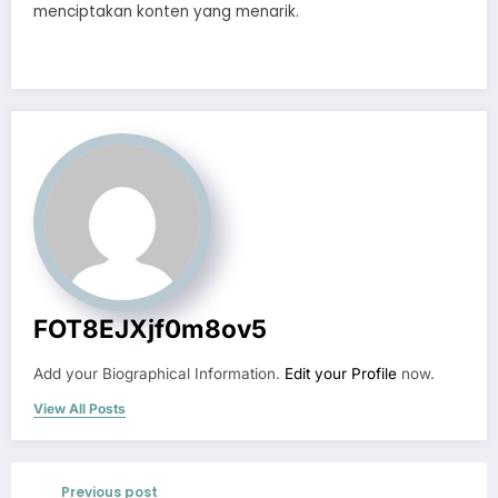
menciptakan konten yang menarik.
FOT8EJXjf0m8ov5
Add your Biographical Information.
Edit your Profile
now.
View All Posts
Previous post