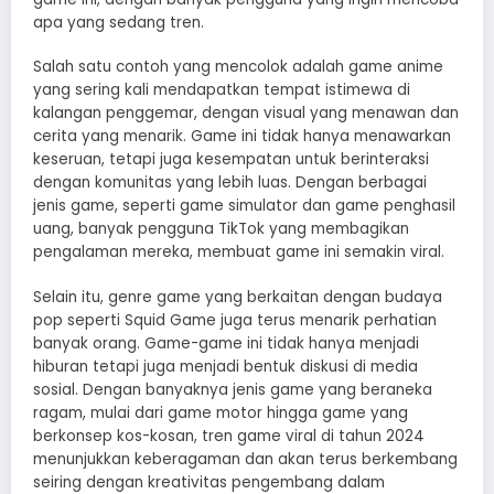
apa yang sedang tren.
Salah satu contoh yang mencolok adalah game anime
yang sering kali mendapatkan tempat istimewa di
kalangan penggemar, dengan visual yang menawan dan
cerita yang menarik. Game ini tidak hanya menawarkan
keseruan, tetapi juga kesempatan untuk berinteraksi
dengan komunitas yang lebih luas. Dengan berbagai
jenis game, seperti game simulator dan game penghasil
uang, banyak pengguna TikTok yang membagikan
pengalaman mereka, membuat game ini semakin viral.
Selain itu, genre game yang berkaitan dengan budaya
pop seperti Squid Game juga terus menarik perhatian
banyak orang. Game-game ini tidak hanya menjadi
hiburan tetapi juga menjadi bentuk diskusi di media
sosial. Dengan banyaknya jenis game yang beraneka
ragam, mulai dari game motor hingga game yang
berkonsep kos-kosan, tren game viral di tahun 2024
menunjukkan keberagaman dan akan terus berkembang
seiring dengan kreativitas pengembang dalam