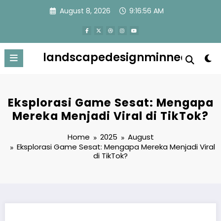
Skip
August 8, 2026
9:16:56 AM
to
content
landscapedesignminneapolis
Eksplorasi Game Sesat: Mengapa
Mereka Menjadi Viral di TikTok?
Home
2025
August
Eksplorasi Game Sesat: Mengapa Mereka Menjadi Viral
di TikTok?