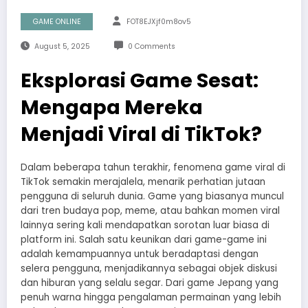
GAME ONLINE
FOT8EJXjf0m8ov5
August 5, 2025
0 Comments
Eksplorasi Game Sesat:
Mengapa Mereka
Menjadi Viral di TikTok?
Dalam beberapa tahun terakhir, fenomena game viral di
TikTok semakin merajalela, menarik perhatian jutaan
pengguna di seluruh dunia. Game yang biasanya muncul
dari tren budaya pop, meme, atau bahkan momen viral
lainnya sering kali mendapatkan sorotan luar biasa di
platform ini. Salah satu keunikan dari game-game ini
adalah kemampuannya untuk beradaptasi dengan
selera pengguna, menjadikannya sebagai objek diskusi
dan hiburan yang selalu segar. Dari game Jepang yang
penuh warna hingga pengalaman permainan yang lebih