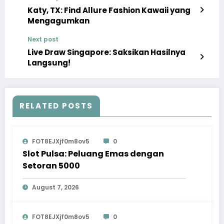
Katy, TX: Find Allure Fashion Kawaii yang
Mengagumkan
Next post
Live Draw Singapore: Saksikan Hasilnya
Langsung!
RELATED POSTS
FOT8EJXjf0m8ov5
0
Slot Pulsa: Peluang Emas dengan
Setoran 5000
August 7, 2026
FOT8EJXjf0m8ov5
0