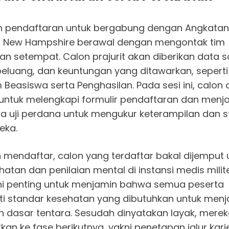
 pendaftaran untuk bergabung dengan Angkatan
l New Hampshire berawal dengan mengontak tim
an setempat. Calon prajurit akan diberikan data s
peluang, dan keuntungan yang ditawarkan, seperti
Beasiswa serta Penghasilan. Pada sesi ini, calon
untuk melengkapi formulir pendaftaran dan menja
a uji perdana untuk mengukur keterampilan dan s
reka.
mendaftar, calon yang terdaftar bakal dijemput 
hatan dan penilaian mental di instansi medis milite
ini penting untuk menjamin bahwa semua peserta
i standar kesehatan yang dibutuhkan untuk menja
n dasar tentara. Sesudah dinyatakan layak, mere
kan ke fase berikutnya, yakni penetapan jalur kari