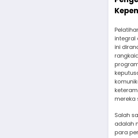
Kepe
Pelatih
integral
ini dir
rangkaia
program
keputus
komunika
keteram
mereka 
Salah s
adalah m
para pe