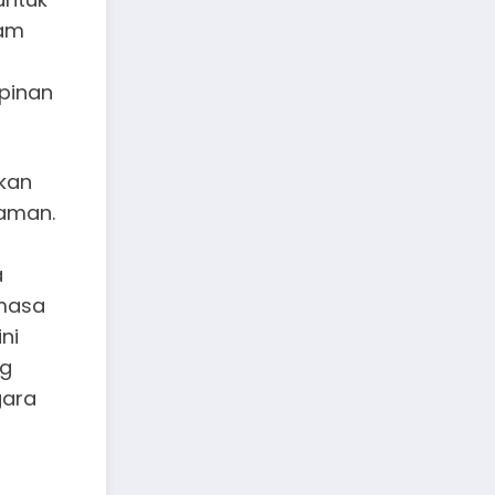
lam
pinan
rkan
laman.
a
masa
ni
ng
gara