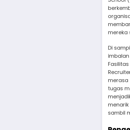
berkemb
organisa
memban
mereka s
Di sampi
imbalan
Fasilita
Recruit
merasa 
tugas m
menjadi
menarik 
sambil m
Peng