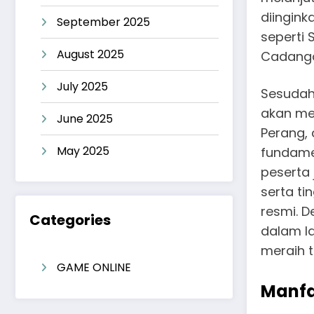
diingink
September 2025
seperti 
August 2025
Cadang
July 2025
Sesudah
akan me
June 2025
Perang, 
May 2025
fundamen
peserta 
serta ti
resmi. D
Categories
dalam l
meraih t
GAME ONLINE
Manfa