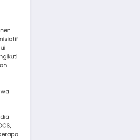
onen
isiatif
ui
ngikuti
lan
t
hwa
dia
OCS,
 berapa