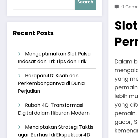
Search
0 Com
Slo
Recent Posts
Per
Mengoptimalkan Slot Pulsa
Dalam be
Indosat dan Tri: Tips dan Trik
mengala
Harapan4D: Kisah dan
yang men
Perkembangannya di Dunia
permain
Perjudian
lebih m
yang dit
Rubah 4D: Transformasi
Digital dalam Hiburan Modern
pemain. 
gacor, S
Menciptakan Strategi Taktis
kemenan
agar Berhasil di Ekspektasi 4D