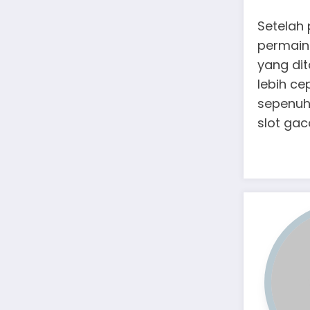
Setelah 
permaina
yang di
lebih c
sepenuh
slot ga