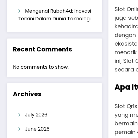
Slot Onl
Mengenal Rubah4d: Inovasi
juga se
Terkini Dalam Dunia Teknologi
kehadira
dengan l
ekosist
Recent Comments
menarik
ini, Slo
No comments to show.
secara o
Apa It
Archives
Slot Qri
yang me
July 2026
bermain
June 2026
pemain 