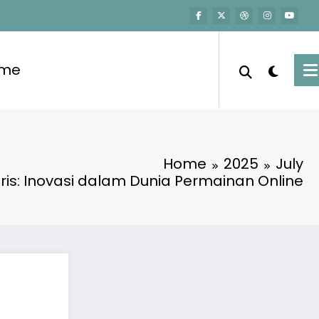
me
Home
2025
July
Qris: Inovasi dalam Dunia Permainan Online