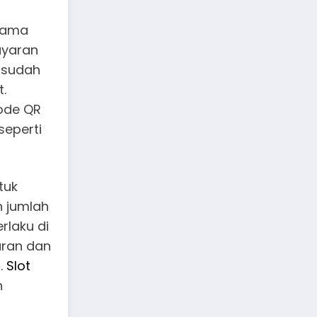
rtama
ayaran
 sudah
t.
kode QR
seperti
tuk
n jumlah
rlaku di
aran dan
.
Slot
h