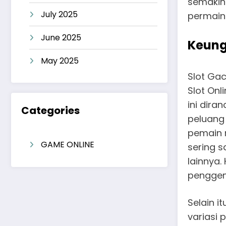
semakin 
July 2025
permaina
June 2025
Keung
May 2025
Slot Gac
Slot Onl
ini dir
Categories
peluang
pemain 
GAME ONLINE
sering s
lainnya.
pengge
Selain i
variasi