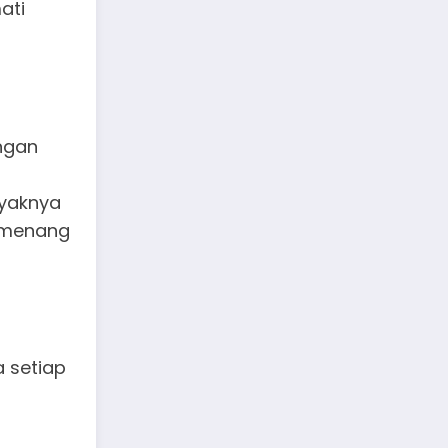
ati
ngan
s
nyaknya
g menang
 setiap
s