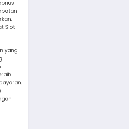
 bonus
mpatan
rkan.
t Slot
an yang
g
n
raih
bayaran.
i
engan