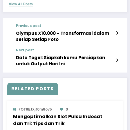
View All Posts
Previous post
Olympus X10.000 – Transformasi dalam
setiap Setiap Foto
Next post
Data Togel: Siapkah kamu Persiapkan
untuk Output Hari Ini
RELATED POSTS
FOT8EJXjf0m8ov5
0
Mengoptimalkan Slot Pulsa Indosat
dan Tri: Tips dan Trik