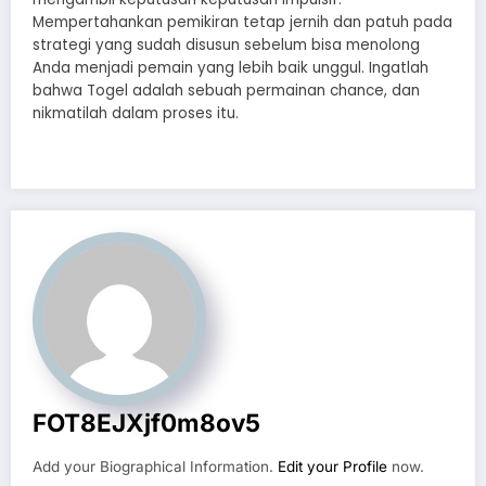
Mempertahankan pemikiran tetap jernih dan patuh pada
strategi yang sudah disusun sebelum bisa menolong
Anda menjadi pemain yang lebih baik unggul. Ingatlah
bahwa Togel adalah sebuah permainan chance, dan
nikmatilah dalam proses itu.
FOT8EJXjf0m8ov5
Add your Biographical Information.
Edit your Profile
now.