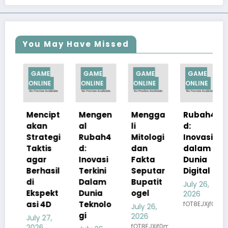
You May Have Missed
GAME
GAME
GAME
GAME
ONLINE
ONLINE
ONLINE
ONLINE
Mencipt
Mengen
Mengga
Rubah4
akan
al
li
d:
Strategi
Rubah4
Mitologi
Inovasi
Taktis
d:
dan
dalam
agar
Inovasi
Fakta
Dunia
Berhasil
Terkini
Seputar
Digital
di
Dalam
Bupatit
July 26,
Ekspekt
Dunia
ogel
2026
asi 4D
Teknolo
fOT8EJXjf0m8ov
July 26,
gi
2026
July 27,
0m8ov5
fOT8EJXjf0m8ov5
2026