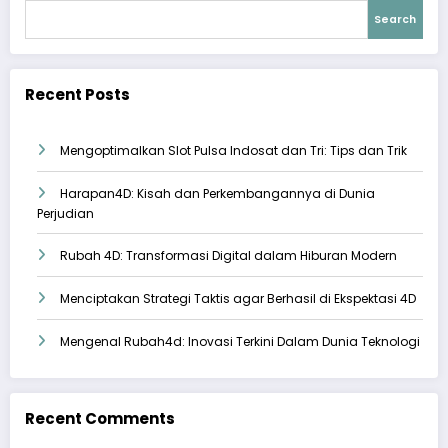
Search
Recent Posts
Mengoptimalkan Slot Pulsa Indosat dan Tri: Tips dan Trik
Harapan4D: Kisah dan Perkembangannya di Dunia
Perjudian
Rubah 4D: Transformasi Digital dalam Hiburan Modern
Menciptakan Strategi Taktis agar Berhasil di Ekspektasi 4D
Mengenal Rubah4d: Inovasi Terkini Dalam Dunia Teknologi
Recent Comments