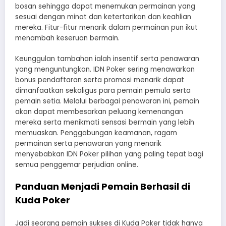
bosan sehingga dapat menemukan permainan yang
sesuai dengan minat dan ketertarikan dan keahlian
mereka. Fitur-fitur menarik dalam permainan pun ikut
menambah keseruan bermain.
Keunggulan tambahan ialah insentif serta penawaran
yang menguntungkan. IDN Poker sering menawarkan
bonus pendaftaran serta promosi menarik dapat
dimanfaatkan sekaligus para pemain pemula serta
pemain setia. Melalui berbagai penawaran ini, pemain
akan dapat membesarkan peluang kemenangan
mereka serta menikmati sensasi bermain yang lebih
memuaskan. Penggabungan keamanan, ragam
permainan serta penawaran yang menarik
menyebabkan IDN Poker pilihan yang paling tepat bagi
semua penggemar perjudian online.
Panduan Menjadi Pemain Berhasil di
Kuda Poker
Jadi seorang pemain sukses di Kuda Poker tidak hanya