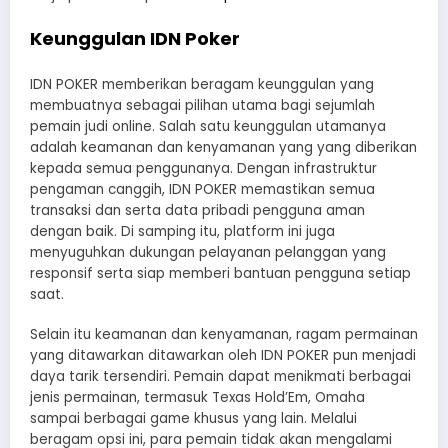
Keunggulan IDN Poker
IDN POKER memberikan beragam keunggulan yang
membuatnya sebagai pilihan utama bagi sejumlah
pemain judi online. Salah satu keunggulan utamanya
adalah keamanan dan kenyamanan yang yang diberikan
kepada semua penggunanya. Dengan infrastruktur
pengaman canggih, IDN POKER memastikan semua
transaksi dan serta data pribadi pengguna aman
dengan baik. Di samping itu, platform ini juga
menyuguhkan dukungan pelayanan pelanggan yang
responsif serta siap memberi bantuan pengguna setiap
saat.
Selain itu keamanan dan kenyamanan, ragam permainan
yang ditawarkan ditawarkan oleh IDN POKER pun menjadi
daya tarik tersendiri. Pemain dapat menikmati berbagai
jenis permainan, termasuk Texas Hold’Em, Omaha
sampai berbagai game khusus yang lain. Melalui
beragam opsi ini, para pemain tidak akan mengalami