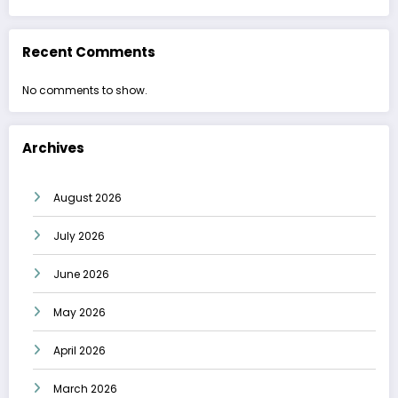
Recent Comments
No comments to show.
Archives
August 2026
July 2026
June 2026
May 2026
April 2026
March 2026