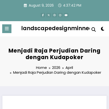
Skip
August 9, 2026
4:37:42 PM
to
content
landscapedesignminneapolis
Menjadi Raja Perjudian Daring
dengan Kudapoker
Home
2026
April
Menjadi Raja Perjudian Daring dengan Kudapoker