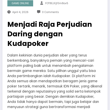
GAME ONLINE
FOT8EJXjf0m8ov5
April 4, 2026
0 Comments
Menjadi Raja Perjudian
Daring dengan
Kudapoker
Dalam kekinian dunia perjudian siber yang terus
berkembang, banyaknya pemain yang mencari-cari
platform paling baik untuk menambah pengalaman
bermain game mereka. Satu pilihan unggul yaitu bisa
Anda pertimbangkan ialah Kudapoker. Di platform ini
Anda semua akan mendapatkan beragam jenis game
poker tertarik, menarik, termasuk IDN Poker, yang dikenal
terkenal dengan reputasinya yang solid serta kelompok
partisipan yang besar. Dengan demikian Kudapoker,
Anda tidak hanya dapat bermain, tapi juga belajar dan
menyusun strategi guna bertransformasi menjadi