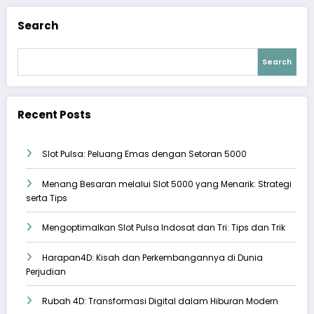
Search
Search
Recent Posts
Slot Pulsa: Peluang Emas dengan Setoran 5000
Menang Besaran melalui Slot 5000 yang Menarik: Strategi
serta Tips
Mengoptimalkan Slot Pulsa Indosat dan Tri: Tips dan Trik
Harapan4D: Kisah dan Perkembangannya di Dunia
Perjudian
Rubah 4D: Transformasi Digital dalam Hiburan Modern