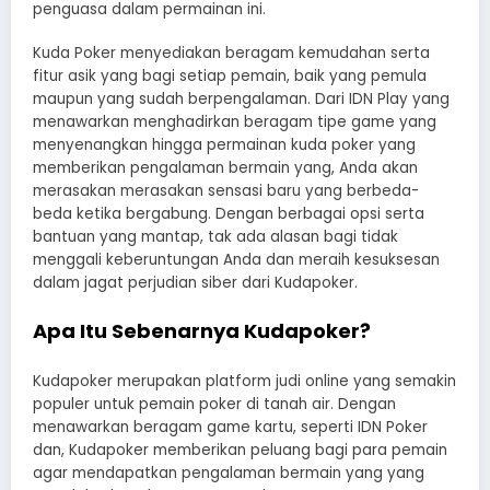
penguasa dalam permainan ini.
Kuda Poker menyediakan beragam kemudahan serta
fitur asik yang bagi setiap pemain, baik yang pemula
maupun yang sudah berpengalaman. Dari IDN Play yang
menawarkan menghadirkan beragam tipe game yang
menyenangkan hingga permainan kuda poker yang
memberikan pengalaman bermain yang, Anda akan
merasakan merasakan sensasi baru yang berbeda-
beda ketika bergabung. Dengan berbagai opsi serta
bantuan yang mantap, tak ada alasan bagi tidak
menggali keberuntungan Anda dan meraih kesuksesan
dalam jagat perjudian siber dari Kudapoker.
Apa Itu Sebenarnya Kudapoker?
Kudapoker merupakan platform judi online yang semakin
populer untuk pemain poker di tanah air. Dengan
menawarkan beragam game kartu, seperti IDN Poker
dan, Kudapoker memberikan peluang bagi para pemain
agar mendapatkan pengalaman bermain yang yang