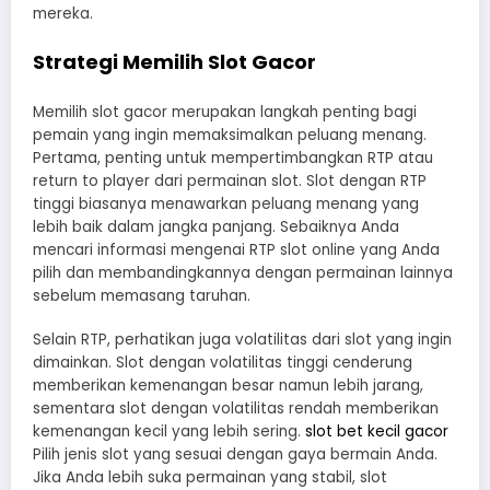
mereka.
Strategi Memilih Slot Gacor
Memilih slot gacor merupakan langkah penting bagi
pemain yang ingin memaksimalkan peluang menang.
Pertama, penting untuk mempertimbangkan RTP atau
return to player dari permainan slot. Slot dengan RTP
tinggi biasanya menawarkan peluang menang yang
lebih baik dalam jangka panjang. Sebaiknya Anda
mencari informasi mengenai RTP slot online yang Anda
pilih dan membandingkannya dengan permainan lainnya
sebelum memasang taruhan.
Selain RTP, perhatikan juga volatilitas dari slot yang ingin
dimainkan. Slot dengan volatilitas tinggi cenderung
memberikan kemenangan besar namun lebih jarang,
sementara slot dengan volatilitas rendah memberikan
kemenangan kecil yang lebih sering.
slot bet kecil gacor
Pilih jenis slot yang sesuai dengan gaya bermain Anda.
Jika Anda lebih suka permainan yang stabil, slot