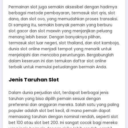
Permainan slot juga semakin aksesibel dengan hadirnya
berbagai metode pembayaran, termasuk slot qris, slot
dana, dan slot ovo, yang memudahkan proses transaksi.
Di samping itu, semakin banyak pemain yang berburu
slot gacor dan slot maxwin yang menjanjikan peluang
menang lebih besar. Dengan banyaknya pilihan,
termasuk slot luar negeri, slot thailand, dan slot kamboja,
dunia slot online menjadi tempat yang menarik untuk
menjelajahi dan mencoba peruntungan. Bergabunglah
dalam keseruan ini dan temukan daftar slot online
terbaik untuk memulai petualangan bermain Anda.
Jenis Taruhan Slot
Dalam dunia perjudian slot, terdapat berbagai jenis
taruhan yang bisa dipilih pemain sesuai dengan
preferensi dan anggaran mereka. Salah satu yang paling
populer adalah slot bet kecil, di mana pemain dapat
memasang taruhan dengan nominal rendah, seperti slot
bet 100 atau slot bet 200. Ini sangat cocok bagi mereka