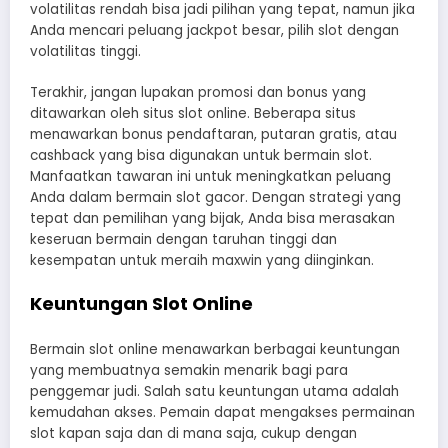
volatilitas rendah bisa jadi pilihan yang tepat, namun jika
Anda mencari peluang jackpot besar, pilih slot dengan
volatilitas tinggi.
Terakhir, jangan lupakan promosi dan bonus yang
ditawarkan oleh situs slot online. Beberapa situs
menawarkan bonus pendaftaran, putaran gratis, atau
cashback yang bisa digunakan untuk bermain slot.
Manfaatkan tawaran ini untuk meningkatkan peluang
Anda dalam bermain slot gacor. Dengan strategi yang
tepat dan pemilihan yang bijak, Anda bisa merasakan
keseruan bermain dengan taruhan tinggi dan
kesempatan untuk meraih maxwin yang diinginkan.
Keuntungan Slot Online
Bermain slot online menawarkan berbagai keuntungan
yang membuatnya semakin menarik bagi para
penggemar judi. Salah satu keuntungan utama adalah
kemudahan akses. Pemain dapat mengakses permainan
slot kapan saja dan di mana saja, cukup dengan