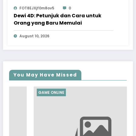
FOT8EJXjf0m8ov5
0
Dewi 4D: Petunjuk dan Cara untuk
Orang yang Baru Memulai
August 10, 2026
You May Have Missed
GAME ONLINE