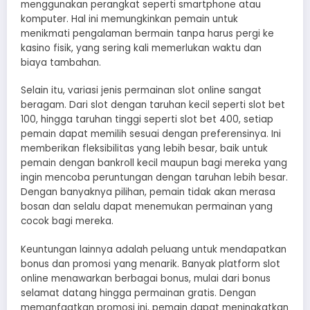
menggunakan perangkat seperti smartphone atau
komputer. Hal ini memungkinkan pemain untuk
menikmati pengalaman bermain tanpa harus pergi ke
kasino fisik, yang sering kali memerlukan waktu dan
biaya tambahan.
Selain itu, variasi jenis permainan slot online sangat
beragam. Dari slot dengan taruhan kecil seperti slot bet
100, hingga taruhan tinggi seperti slot bet 400, setiap
pemain dapat memilih sesuai dengan preferensinya. Ini
memberikan fleksibilitas yang lebih besar, baik untuk
pemain dengan bankroll kecil maupun bagi mereka yang
ingin mencoba peruntungan dengan taruhan lebih besar.
Dengan banyaknya pilihan, pemain tidak akan merasa
bosan dan selalu dapat menemukan permainan yang
cocok bagi mereka.
Keuntungan lainnya adalah peluang untuk mendapatkan
bonus dan promosi yang menarik. Banyak platform slot
online menawarkan berbagai bonus, mulai dari bonus
selamat datang hingga permainan gratis. Dengan
memanfaatkan promosi ini, pemain dapat meningkatkan