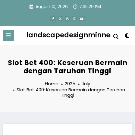
Skip
August 10, 2026
7:35:29 PM
to
content
landscapedesignminneapolis
Slot Bet 400: Keseruan Bermain
dengan Taruhan Tinggi
Home
2025
July
Slot Bet 400: Keseruan Bermain dengan Taruhan
Tinggi