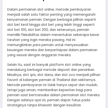
Dalam permainan slot online, metode pembayaran
menjadi salah satu faktor penting yang memengaruhi
kenyamanan pemain. Dengan berbagai pilihan seperti
slot bet kecil hingga slot bet yang lebih tinggi seperti
slot bet 100, slot bet 200, dan seterusnya, pemain
memiliki fleksibilitas dalam menentukan seberapa besar
taruhan yang ingin mereka pasang. Hal ini
memungkinkan para pemain untuk menyesuaikan
keuangan mereka dan berpartisipasi dalam permainan
yang sesuai dengan anggaran mereka.
Selain itu, saat ini banyak platform slot online yang
mendukung berbagai metode deposit dan penarikan.
Misalnya, slot qris, slot dana, dan slot ovo menjadi pilihan
favorit di kalangan pemain di Thailand dan sekitarnya.
Metode pembayaran ini tidak hanya cepat dan mudah,
tetapi juga aman, memberikan kepastian bagi para
pemain saat bertransaksi dalam permainan slot mereka.
Dengan adanya opsi ini, pemain dapat fokus pada
strateginya tanpa khawatir dengan kesulitan