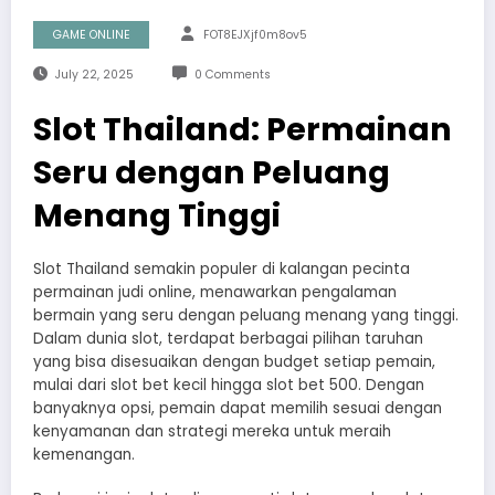
GAME ONLINE
FOT8EJXjf0m8ov5
July 22, 2025
0 Comments
Slot Thailand: Permainan
Seru dengan Peluang
Menang Tinggi
Slot Thailand semakin populer di kalangan pecinta
permainan judi online, menawarkan pengalaman
bermain yang seru dengan peluang menang yang tinggi.
Dalam dunia slot, terdapat berbagai pilihan taruhan
yang bisa disesuaikan dengan budget setiap pemain,
mulai dari slot bet kecil hingga slot bet 500. Dengan
banyaknya opsi, pemain dapat memilih sesuai dengan
kenyamanan dan strategi mereka untuk meraih
kemenangan.