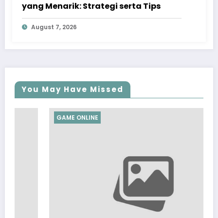
yang Menarik: Strategi serta Tips
August 7, 2026
You May Have Missed
GAME ONLINE