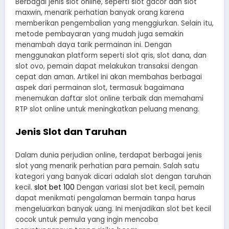
Berbagai jenis slot online, seperti slot gacor dan slot
maxwin, menarik perhatian banyak orang karena
memberikan pengembalian yang menggiurkan. Selain itu,
metode pembayaran yang mudah juga semakin
menambah daya tarik permainan ini. Dengan
menggunakan platform seperti slot qris, slot dana, dan
slot ovo, pemain dapat melakukan transaksi dengan
cepat dan aman. Artikel ini akan membahas berbagai
aspek dari permainan slot, termasuk bagaimana
menemukan daftar slot online terbaik dan memahami
RTP slot online untuk meningkatkan peluang menang.
Jenis Slot dan Taruhan
Dalam dunia perjudian online, terdapat berbagai jenis
slot yang menarik perhatian para pemain. Salah satu
kategori yang banyak dicari adalah slot dengan taruhan
kecil.
slot bet 100
Dengan variasi slot bet kecil, pemain
dapat menikmati pengalaman bermain tanpa harus
mengeluarkan banyak uang. Ini menjadikan slot bet kecil
cocok untuk pemula yang ingin mencoba