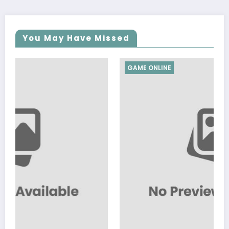
You May Have Missed
GAME ONLINE