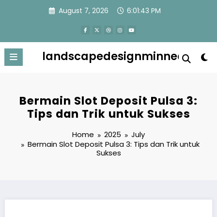
Skip
August 7, 2026
6:01:44 PM
to
content
landscapedesignminneapolis
Bermain Slot Deposit Pulsa 3:
Tips dan Trik untuk Sukses
Home
2025
July
Bermain Slot Deposit Pulsa 3: Tips dan Trik untuk
Sukses