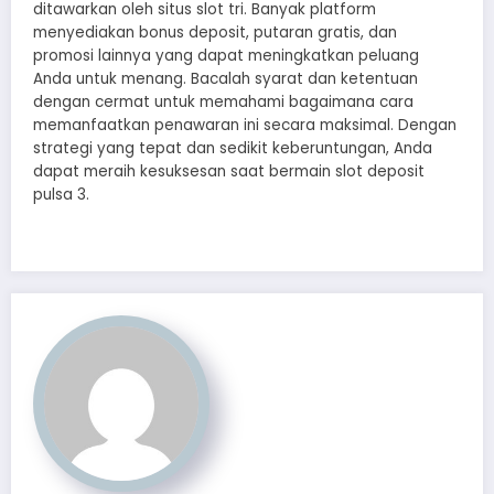
ditawarkan oleh situs slot tri. Banyak platform
menyediakan bonus deposit, putaran gratis, dan
promosi lainnya yang dapat meningkatkan peluang
Anda untuk menang. Bacalah syarat dan ketentuan
dengan cermat untuk memahami bagaimana cara
memanfaatkan penawaran ini secara maksimal. Dengan
strategi yang tepat dan sedikit keberuntungan, Anda
dapat meraih kesuksesan saat bermain slot deposit
pulsa 3.