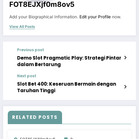
FOT8EJXjf0m8ov5
Add your Biographical Information.
Edit your Profile
now.
View All Posts
Previous post
Demo Slot Pragmatic Play: Strategi Pintar
dalam Bertarung
Next post
Slot Bet 400: Keseruan Bermain dengan
Taruhan Tinggi
RELATED POSTS