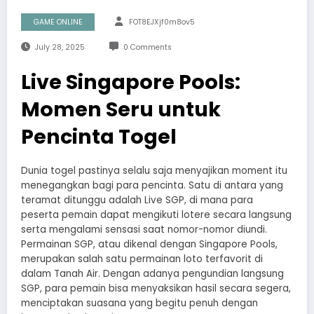
GAME ONLINE
FOT8EJXjf0m8ov5
July 28, 2025
0 Comments
Live Singapore Pools:
Momen Seru untuk
Pencinta Togel
Dunia togel pastinya selalu saja menyajikan moment itu
menegangkan bagi para pencinta. Satu di antara yang
teramat ditunggu adalah Live SGP, di mana para
peserta pemain dapat mengikuti lotere secara langsung
serta mengalami sensasi saat nomor-nomor diundi.
Permainan SGP, atau dikenal dengan Singapore Pools,
merupakan salah satu permainan loto terfavorit di
dalam Tanah Air. Dengan adanya pengundian langsung
SGP, para pemain bisa menyaksikan hasil secara segera,
menciptakan suasana yang begitu penuh dengan