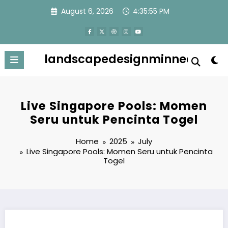
Skip
August 6, 2026
4:35:56 PM
to
content
landscapedesignminneapolis
Live Singapore Pools: Momen
Seru untuk Pencinta Togel
Home
2025
July
Live Singapore Pools: Momen Seru untuk Pencinta
Togel