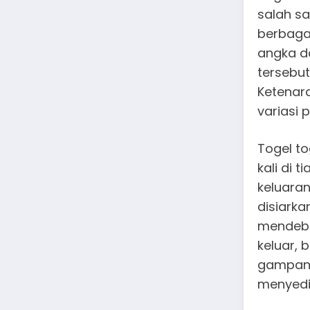
salah sa
berbagai
angka d
tersebu
Ketenar
variasi 
Togel t
kali di 
keluaran
disiark
mendeba
keluar, 
gampang 
menyedi