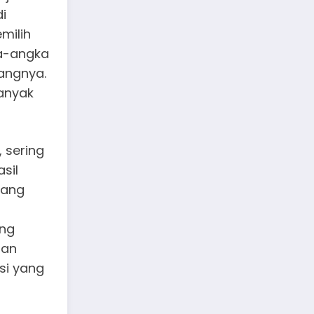
di
milih
ka-angka
angnya.
anyak
 sering
sil
yang
ang
gan
si yang