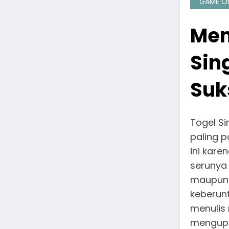
GAME ON
Mem
Sin
Suk
Togel Si
paling p
ini kar
serunya 
maupun 
keberun
menulis 
mengupa