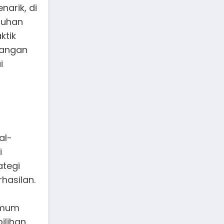
narik, di
ruhan
ktik
tangan
i
al-
i
ategi
asilan.
umum
ilihan