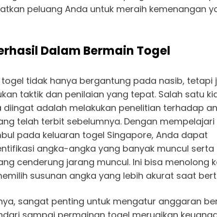
atkan peluang Anda untuk meraih kemenangan y
Berhasil Dalam Bermain Togel
togel tidak hanya bergantung pada nasib, tetapi 
an taktik dan penilaian yang tepat. Salah satu ki
 diingat adalah melakukan penelitian terhadap a
ang telah terbit sebelumnya. Dengan mempelajari
mbul pada keluaran togel Singapore, Anda dapat
ntifikasi angka-angka yang banyak muncul serta
ang cenderung jarang muncul. Ini bisa menolong
milih susunan angka yang lebih akurat saat bert
tnya, sangat penting untuk mengatur anggaran be
indari sampai permainan togel merugikan keuang