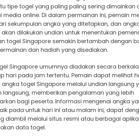
tu tipe togel yang paling paling sering dimainkan 
 media online. Di dalam permainan ini, pemain me
ari sekumpulan angka yang ditetapkan, dan ang
t akan dilakukan undian untuk menentukan pemen
an togel Singapore semakin bertambah dengan b
permainan dan hadiah yang disediakan.
ogel Singapore umumnya diadakan secara berkala,
tiap hari pada jam tertentu. Pemain dapat melihat ha
 angka togel Singapore melalui undian langsung 
an langsung, memberikan pengalaman yang lebih
rkan bagi peserta. Informasi mengenai angka y
baik pada untuk hari ini atau malam ini, dapat den
diambil melalui situs resmi atau berbagai aplika
akan data togel.