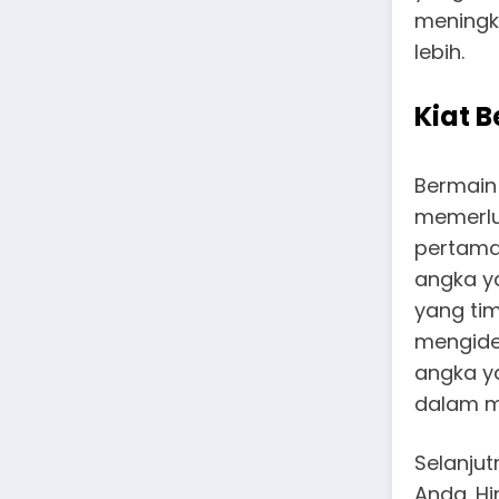
meningk
lebih.
Kiat 
Bermain 
memerluk
pertama
angka y
yang ti
mengide
angka y
dalam me
Selanju
Anda. H