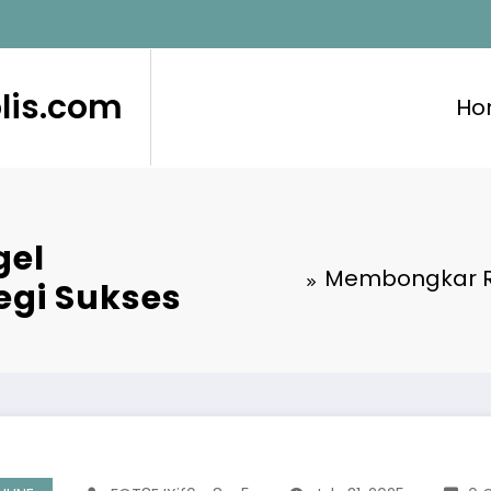
lis.com
Ho
gel
Membongkar Ra
egi Sukses