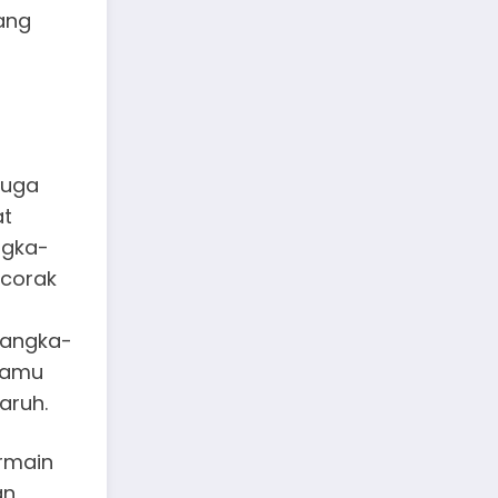
ang
juga
at
ngka-
 corak
 angka-
 kamu
aruh.
rmain
an