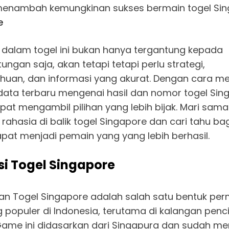
enambah kemungkinan sukses bermain togel Sin
e
 dalam togel ini bukan hanya tergantung kepada
ungan saja, akan tetapi tetapi perlu strategi,
huan, dan informasi yang akurat. Dengan cara m
data terbaru mengenai hasil dan nomor togel Sin
pat mengambil pilihan yang lebih bijak. Mari sa
rahasia di balik togel Singapore dan cari tahu b
pat menjadi pemain yang yang lebih berhasil.
si Togel Singapore
an Togel Singapore adalah salah satu bentuk pe
g populer di Indonesia, terutama di kalangan penc
Game ini didasarkan dari Singapura dan sudah me