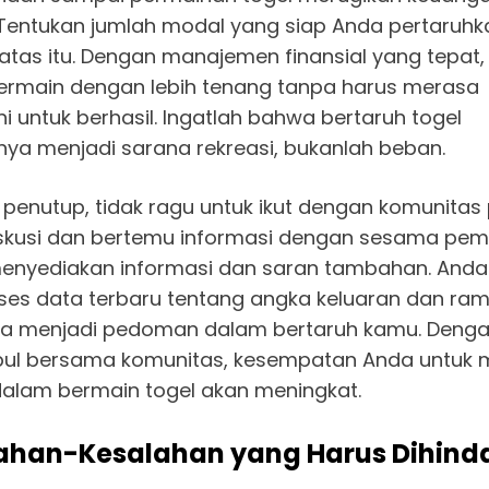
. Tentukan jumlah modal yang siap Anda pertaruh
atas itu. Dengan manajemen finansial yang tepat
ermain dengan lebih tenang tanpa harus merasa
i untuk berhasil. Ingatlah bahwa bertaruh togel
ya menjadi sarana rekreasi, bukanlah beban.
 penutup, tidak ragu untuk ikut dengan komunitas
Diskusi dan bertemu informasi dengan sesama pem
enyediakan informasi dan saran tambahan. Anda
es data terbaru tentang angka keluaran dan ram
sa menjadi pedoman dalam bertaruh kamu. Denga
ul bersama komunitas, kesempatan Anda untuk 
dalam bermain togel akan meningkat.
ahan-Kesalahan yang Harus Dihind