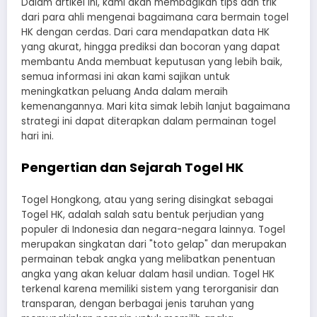
Dalam artikel ini, kami akan membagikan tips dan trik
dari para ahli mengenai bagaimana cara bermain togel
HK dengan cerdas. Dari cara mendapatkan data HK
yang akurat, hingga prediksi dan bocoran yang dapat
membantu Anda membuat keputusan yang lebih baik,
semua informasi ini akan kami sajikan untuk
meningkatkan peluang Anda dalam meraih
kemenangannya. Mari kita simak lebih lanjut bagaimana
strategi ini dapat diterapkan dalam permainan togel
hari ini.
Pengertian dan Sejarah Togel HK
Togel Hongkong, atau yang sering disingkat sebagai
Togel HK, adalah salah satu bentuk perjudian yang
populer di Indonesia dan negara-negara lainnya. Togel
merupakan singkatan dari "toto gelap" dan merupakan
permainan tebak angka yang melibatkan penentuan
angka yang akan keluar dalam hasil undian. Togel HK
terkenal karena memiliki sistem yang terorganisir dan
transparan, dengan berbagai jenis taruhan yang