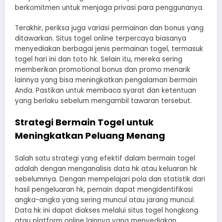
berkomitmen untuk menjaga privasi para penggunanya.
Terakhir, periksa juga variasi permainan dan bonus yang
ditawarkan. Situs togel online terpercaya biasanya
menyediakan berbagai jenis permainan togel, termasuk
togel hari ini dan toto hk. Selain itu, mereka sering
memberikan promotional bonus dan promo menarik
lainnya yang bisa meningkatkan pengalaman bermain
Anda. Pastikan untuk membaca syarat dan ketentuan
yang berlaku sebelum mengambil tawaran tersebut.
Strategi Bermain Togel untuk
Meningkatkan Peluang Menang
Salah satu strategi yang efektif dalam bermain togel
adalah dengan menganalisis data hk atau keluaran hk
sebelumnya. Dengan mempelajari pola dan statistik dari
hasil pengeluaran hk, pemain dapat mengidentifikasi
angka-angka yang sering muncul atau jarang muncul.
Data hk ini dapat diakses melalui situs togel hongkong
atau platform online lainnya yang menyediakan