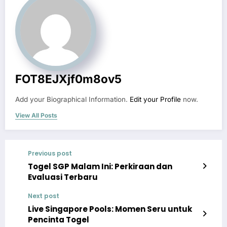
FOT8EJXjf0m8ov5
Add your Biographical Information.
Edit your Profile
now.
View All Posts
Previous post
Togel SGP Malam Ini: Perkiraan dan
Evaluasi Terbaru
Next post
Live Singapore Pools: Momen Seru untuk
Pencinta Togel