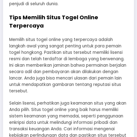
penjudi di seluruh dunia.
Tips Memilih Situs Togel Online
Terpercaya
Memilih situs togel online yang terpercaya adalah
langkah awal yang sangat penting untuk para pemain
togel hongkong. Pastikan situs tersebut memiliki lisensi
resmi dan telah terdaftar di lembaga yang berwenang.
Ini akan memberikan jaminan bahwa permainan berjalan
secara adil dan pembayaran akan dilakukan dengan
lancar. Anda juga bisa mencari ulasan dari pemain lain
untuk mendapatkan gambaran tentang reputasi situs
tersebut.
Selain lisensi, perhatikan juga keamanan situs yang akan
Anda pilih. Situs togel online yang baik harus memiliki
sistem keamanan yang memadai, seperti penggunaan
enkripsi data untuk melindungi informasi pribadi dan
transaksi keuangan Anda. Cari informasi mengenai
kebijakan perlindungan data dan pastikan situs tersebut