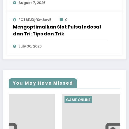
August 7, 2026
FOT8EJXjf0m8ov5
0
Mengoptimalkan Slot Pulsa Indosat
dan Tri: Tips dan Trik
July 30, 2026
You May Have Missed
GAME ONLINE