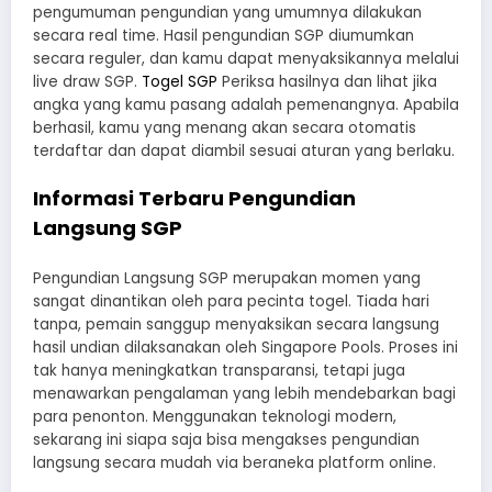
pengumuman pengundian yang umumnya dilakukan
secara real time. Hasil pengundian SGP diumumkan
secara reguler, dan kamu dapat menyaksikannya melalui
live draw SGP.
Togel SGP
Periksa hasilnya dan lihat jika
angka yang kamu pasang adalah pemenangnya. Apabila
berhasil, kamu yang menang akan secara otomatis
terdaftar dan dapat diambil sesuai aturan yang berlaku.
Informasi Terbaru Pengundian
Langsung SGP
Pengundian Langsung SGP merupakan momen yang
sangat dinantikan oleh para pecinta togel. Tiada hari
tanpa, pemain sanggup menyaksikan secara langsung
hasil undian dilaksanakan oleh Singapore Pools. Proses ini
tak hanya meningkatkan transparansi, tetapi juga
menawarkan pengalaman yang lebih mendebarkan bagi
para penonton. Menggunakan teknologi modern,
sekarang ini siapa saja bisa mengakses pengundian
langsung secara mudah via beraneka platform online.