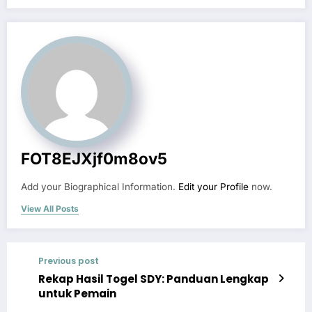
FOT8EJXjf0m8ov5
Add your Biographical Information.
Edit your Profile
now.
View All Posts
Previous post
Rekap Hasil Togel SDY: Panduan Lengkap
untuk Pemain