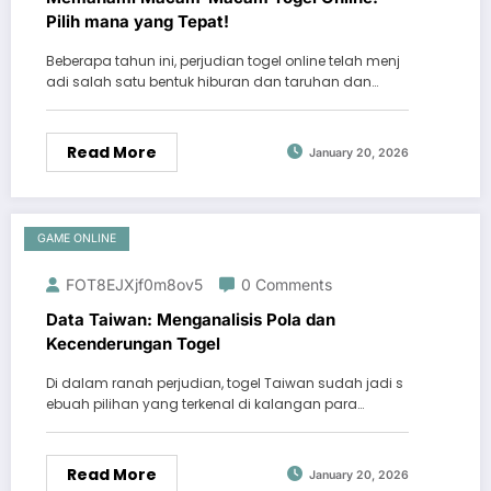
Pilih mana yang Tepat!
Beberapa tahun ini, perjudian togel online telah menj
adi salah satu bentuk hiburan dan taruhan dan…
Read More
January 20, 2026
GAME ONLINE
FOT8EJXjf0m8ov5
0 Comments
Data Taiwan: Menganalisis Pola dan
Kecenderungan Togel
Di dalam ranah perjudian, togel Taiwan sudah jadi s
ebuah pilihan yang terkenal di kalangan para…
Read More
January 20, 2026