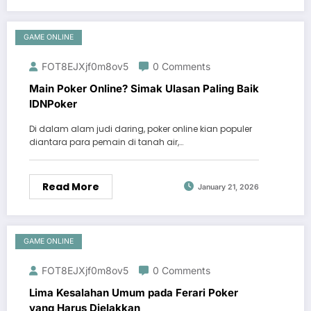
GAME ONLINE
FOT8EJXjf0m8ov5
0 Comments
Main Poker Online? Simak Ulasan Paling Baik
IDNPoker
Di dalam alam judi daring, poker online kian populer
diantara para pemain di tanah air,…
Read More
January 21, 2026
GAME ONLINE
FOT8EJXjf0m8ov5
0 Comments
Lima Kesalahan Umum pada Ferari Poker
yang Harus Dielakkan