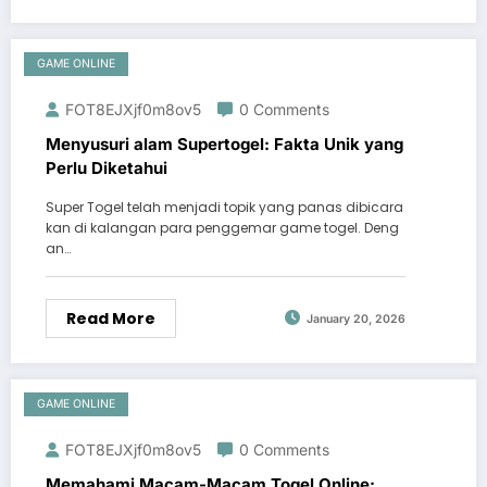
GAME ONLINE
FOT8EJXjf0m8ov5
0 Comments
Menyusuri alam Supertogel: Fakta Unik yang
Perlu Diketahui
Super Togel telah menjadi topik yang panas dibicara
kan di kalangan para penggemar game togel. Deng
an…
Read More
January 20, 2026
GAME ONLINE
FOT8EJXjf0m8ov5
0 Comments
Memahami Macam-Macam Togel Online: