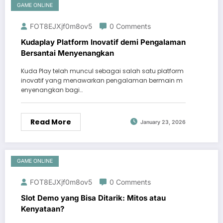
GAME ONLINE
FOT8EJXjf0m8ov5
0 Comments
Kudaplay Platform Inovatif demi Pengalaman
Bersantai Menyenangkan
Kuda Play telah muncul sebagai salah satu platform
inovatif yang menawarkan pengalaman bermain m
enyenangkan bagi…
Read More
January 23, 2026
GAME ONLINE
FOT8EJXjf0m8ov5
0 Comments
Slot Demo yang Bisa Ditarik: Mitos atau
Kenyataan?