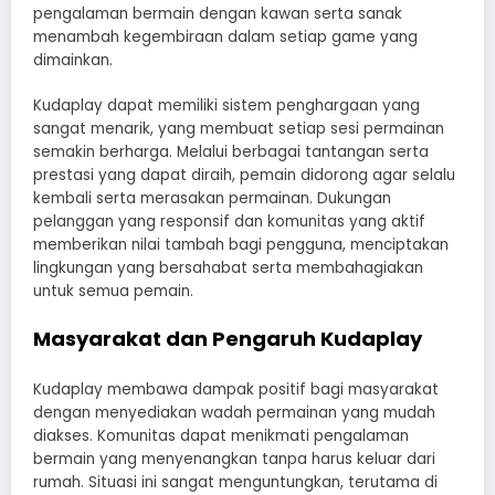
pengalaman bermain dengan kawan serta sanak
menambah kegembiraan dalam setiap game yang
dimainkan.
Kudaplay dapat memiliki sistem penghargaan yang
sangat menarik, yang membuat setiap sesi permainan
semakin berharga. Melalui berbagai tantangan serta
prestasi yang dapat diraih, pemain didorong agar selalu
kembali serta merasakan permainan. Dukungan
pelanggan yang responsif dan komunitas yang aktif
memberikan nilai tambah bagi pengguna, menciptakan
lingkungan yang bersahabat serta membahagiakan
untuk semua pemain.
Masyarakat dan Pengaruh Kudaplay
Kudaplay membawa dampak positif bagi masyarakat
dengan menyediakan wadah permainan yang mudah
diakses. Komunitas dapat menikmati pengalaman
bermain yang menyenangkan tanpa harus keluar dari
rumah. Situasi ini sangat menguntungkan, terutama di