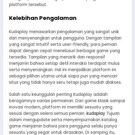
platform tersebut.
Kelebihan Pengalaman
Kudaplay menawarkan pengalaman yang sangat unik
dan menyenangkan untuk pengguna. Dengan tampilan
yang sangat intuitif serta user-friendly, para pemain
dapat dengan cepat menelusuri berbagai game yang
tersedia. Tampilan yang menarik dan responsif
menjamin bahwa setiap detil interaksi terdapat mulus
serta menyenangkan. Hal ini menjadikan platform ini
sebagai pilihan utama untuk siapa pun yang mencari
situs yang tidak hanya seru tetapi juga mudah diakses.
Salah satu keunggulan penting Kudaplay adalah
beragamnya variasi permainan. Dari game klasik sampai
inovasi modern, platform ini memiliki sesuatu yang
sesuai dengan selera semua pemain.
kudaplay
Tujuan
dalam mengupdate serta menyempurnakan katalog
game menjamin bahwa para pengguna selalu punya
sesuatu yang segar untuk dirasakan. Di samping itu,