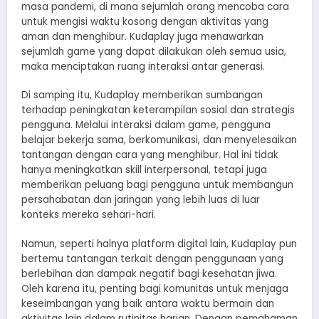
masa pandemi, di mana sejumlah orang mencoba cara
untuk mengisi waktu kosong dengan aktivitas yang
aman dan menghibur. Kudaplay juga menawarkan
sejumlah game yang dapat dilakukan oleh semua usia,
maka menciptakan ruang interaksi antar generasi.
Di samping itu, Kudaplay memberikan sumbangan
terhadap peningkatan keterampilan sosial dan strategis
pengguna. Melalui interaksi dalam game, pengguna
belajar bekerja sama, berkomunikasi, dan menyelesaikan
tantangan dengan cara yang menghibur. Hal ini tidak
hanya meningkatkan skill interpersonal, tetapi juga
memberikan peluang bagi pengguna untuk membangun
persahabatan dan jaringan yang lebih luas di luar
konteks mereka sehari-hari.
Namun, seperti halnya platform digital lain, Kudaplay pun
bertemu tantangan terkait dengan penggunaan yang
berlebihan dan dampak negatif bagi kesehatan jiwa.
Oleh karena itu, penting bagi komunitas untuk menjaga
keseimbangan yang baik antara waktu bermain dan
aktivitas lain dalam rutinitas harian. Dengan pemahaman