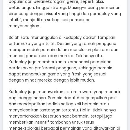
populer dari beranekaragam genre, seperti aksi,
petualangan, hingga strategi. Masing-masing permainan
dirancang dengan visual yang tinggi dan gameplay yang
intuitif, menjadikan setiap sesi permainan
menyenangkan.
Salah satu fitur unggulan di Kudaplay adalah tampilan
antarmuka yang intuitif. Desain yang ramah pengguna
mempermudah pemain dalam menelusuri platform dan
mencari game kesukaan mereka. Tak hanya itu,
Kudaplay juga memberikan rekomendasi permainan
berdasarkan preferensi pengguna, sehingga pemain
dapat menemukan game yang fresh yang sesuai
dengan minat mereka dengan lebih mudah.
Kudaplay juga menawarkan sistem reward yang menarik
bagi penggunanya. Pemain dapat mengumpulkan poin
dan mendapatkan hadiah setiap kali bermain atau
menyelesaikan tantangan tertentu. Hal ini tidak hanya
menyemarakkan keseruan saat bermain, tetapi juga
memberikan insentif tambahan untuk terus
mengeksplorasi berbagai permainan yang ditawarkan di