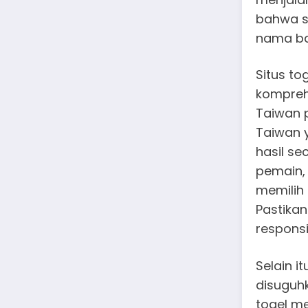
bahwa si
nama bai
Situs t
kompreh
Taiwan p
Taiwan 
hasil se
pemain,
memilih
Pastika
respons
Selain i
disuguhk
togel m