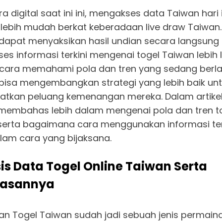
a digital saat ini ini, mengakses data Taiwan hari i
lebih mudah berkat keberadaan live draw Taiwan.
dapat menyaksikan hasil undian secara langsung
s informasi terkini mengenai togel Taiwan lebih l
cara memahami pola dan tren yang sedang berl
bisa mengembangkan strategi yang lebih baik un
tkan peluang kemenangan mereka. Dalam artikel i
membahas lebih dalam mengenai pola dan tren t
serta bagaimana cara menggunakan informasi te
lam cara yang bijaksana.
is Data Togel Online Taiwan Serta
lasannya
n Togel Taiwan sudah jadi sebuah jenis permaina