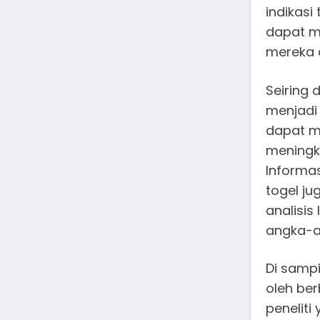
indikasi
dapat m
mereka d
Seiring 
menjadi
dapat me
meningk
Informas
togel j
analisi
angka-a
Di sampi
oleh ber
peneliti