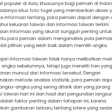
at populer di Asia, khususnya bagi pemain di Indon
adanya situs toto togel yang memberikan akses 
e informasi tentang, para pemain dapat dengan 
ui keluaran taiwan dan informasi taiwan terkini.
aan informasi yang akurat sungguh penting untuk
u para pemain dalam menganalisis pola perma
l pilihan yang lebih baik dalam memilih angka.
ari informasi taiwan tidak hanya melibatkan mel
 angka sebelumnya, tetapi juga meneliti tren yan
inan muncul dari informasi tersebut. Dengan
akan metode analisis statistik, para pemain dap
angka-angka yang sering ditarik dan yang jarang t
i taiwan hari ini dan hasil dari pengundian langsu
dalah faktor penting dalam tahapan ini, karena
kan gambaran terbaru tentang lotere yang seda