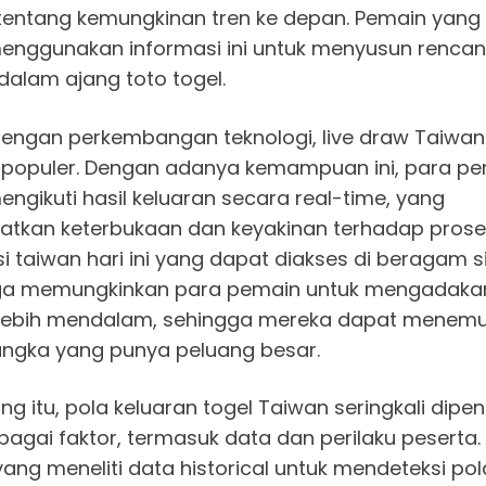
 tentang kemungkinan tren ke depan. Pemain yang t
enggunakan informasi ini untuk menyusun renca
alam ajang toto togel.
dengan perkembangan teknologi, live draw Taiwan 
 populer. Dengan adanya kemampuan ini, para p
ngikuti hasil keluaran secara real-time, yang
atkan keterbukaan dan keyakinan terhadap prose
i taiwan hari ini yang dapat diakses di beragam s
uga memungkinkan para pemain untuk mengadaka
s lebih mendalam, sehingga mereka dapat menem
ngka yang punya peluang besar.
ng itu, pola keluaran togel Taiwan seringkali dipe
bagai faktor, termasuk data dan perilaku peserta
 yang meneliti data historical untuk mendeteksi pol