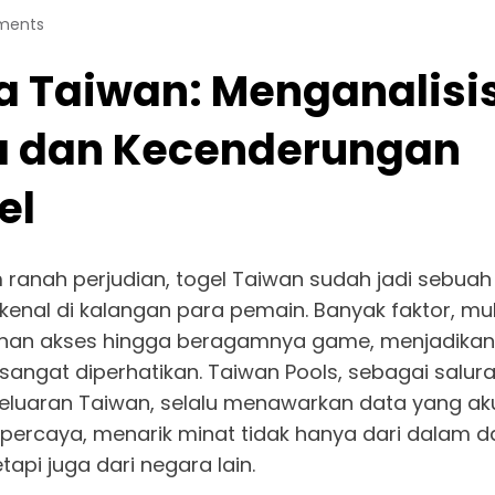
ments
a Taiwan: Menganalisi
a dan Kecenderungan
el
 ranah perjudian, togel Taiwan sudah jadi sebuah 
kenal di kalangan para pemain. Banyak faktor, mul
an akses hingga beragamnya game, menjadikan
i sangat diperhatikan. Taiwan Pools, sebagai salur
eluaran Taiwan, selalu menawarkan data yang ak
ipercaya, menarik minat tidak hanya dari dalam 
etapi juga dari negara lain.