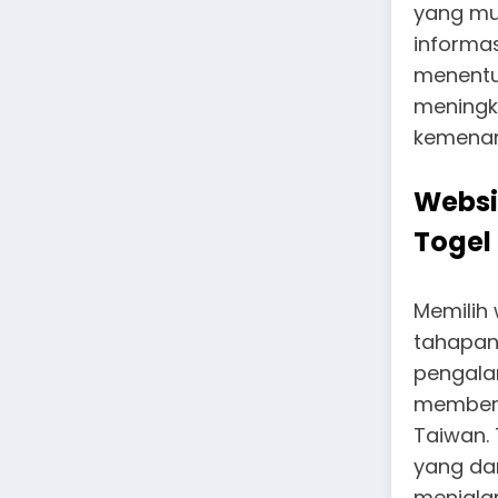
yang mun
informas
menentu
meningk
kemenan
Websi
Togel
Memilih 
tahapan
pengala
memberi
Taiwan. 
yang dan
menjala