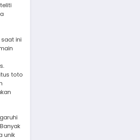
eliti
na
saat ini
emain
s.
itus toto
n
ukan
ngaruhi
. Banyak
a unik