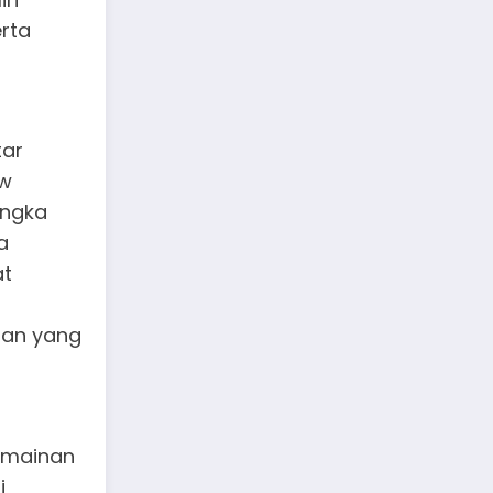
rta
tar
aw
angka
a
at
gan yang
rmainan
i