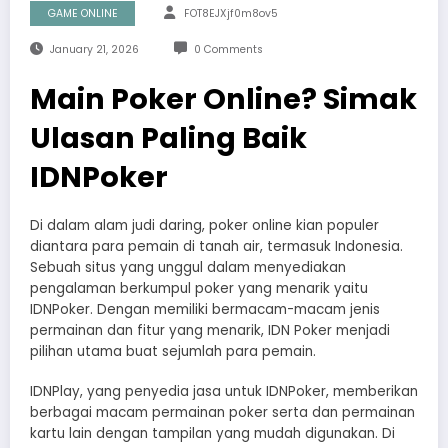
GAME ONLINE
FOT8EJXjf0m8ov5
January 21, 2026
0 Comments
Main Poker Online? Simak
Ulasan Paling Baik
IDNPoker
Di dalam alam judi daring, poker online kian populer
diantara para pemain di tanah air, termasuk Indonesia.
Sebuah situs yang unggul dalam menyediakan
pengalaman berkumpul poker yang menarik yaitu
IDNPoker. Dengan memiliki bermacam-macam jenis
permainan dan fitur yang menarik, IDN Poker menjadi
pilihan utama buat sejumlah para pemain.
IDNPlay, yang penyedia jasa untuk IDNPoker, memberikan
berbagai macam permainan poker serta dan permainan
kartu lain dengan tampilan yang mudah digunakan. Di