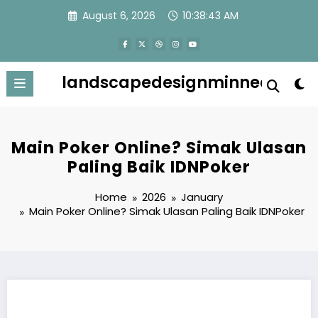
Skip
August 6, 2026
10:38:44 AM
to
content
landscapedesignminneapolis
Main Poker Online? Simak Ulasan
Paling Baik IDNPoker
Home
2026
January
Main Poker Online? Simak Ulasan Paling Baik IDNPoker