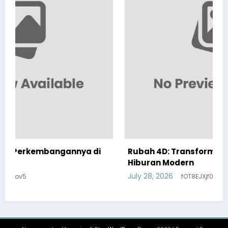
nya di
Rubah 4D: Transformasi Digital dalam
Hiburan Modern
July 28, 2026
fOT8EJXjf0m8ov5