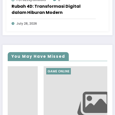
Rubah 4D: Transformasi Digital
dalam Hiburan Modern
July 28, 2026
You May Have Missed
GAME ONLINE