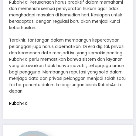
Rubah4d. Perusahaan harus proaktif dalam memahami
dan memenuhi semua persyaratan hukum agar tidak
menghadapi masalah di kemudian hari. Kesiapan untuk
beradaptasi dengan regulasi baru akan menjadi kunci
keberhasilan.
Terakhir, tantangan dalam membangun kepercayaan
pelanggan juga harus diperhatikan. Di era digital, privasi
dan keamanan data menjadi isu yang semakin penting.
Rubah4d perlu memastikan bahwa sistem dan layanan
yang ditawarkan tidak hanya inovatif, tetapi juga aman
bagi pengguna. Membangun reputasi yang solid dalam
menjaga data dan privasi pelanggan menjadi salah satu
faktor penentu dalam kelangsungan bisnis Rubah4d ke
depan.
Rubah4d