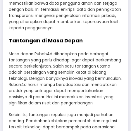
memastikan bahwa data pengguna aman dan terjaga
dengan baik. Ini termasuk enkripsi data dan peningkatan
transparansi mengenai pengelolaan informasi pribadi,
yang diharapkan dapat memberikan kepercayaan lebih
kepada penggunanya.
Tantangan di Masa Depan
Masa depan Rubah4d dihadapkan pada berbagai
tantangan yang perlu dihadapi agar dapat berkembang
secara berkelanjutan. Salah satu tantangan utama
adalah persaingan yang semakin ketat di bidang
teknologi. Dengan banyaknya inovasi yang bermunculan,
Rubah4d harus mampu beradaptasi dan menciptakan
produk yang unik agar dapat mempertahankan
posisinya di pasar. Hal ini memerlukan investasi yang
signifikan dalam riset dan pengembangan.
Selain itu, tantangan regulasi juga menjadi perhatian
penting. Perubahan kebijakan pemerintah dan regulasi
terkait teknologi dapat berdampak pada operasional