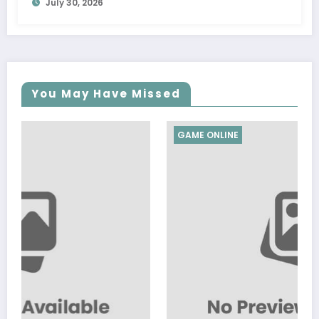
July 30, 2026
You May Have Missed
GAME ONLINE