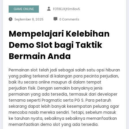
GAME ONLINE
FOT8EJXjf0m8ov5
September 8, 2025
0 Comments
Mempelajari Kelebihan
Demo Slot bagi Taktik
Bermain Anda
Permainan slot telah jadi sebagai salah satu opsi hiburan
yang paling terkenal di kalangan para pecinta perjudian,
baik itu secara online maupun di dalam tempat
perjudian fisik. Dengan semakin banyaknya jenis
permainan yang ada tersedia, termasuk dari developer
ternama seperti Pragmatic serta PG S. Para petaruh
sekarang dapat lebih banyak kesempatan peluang agar
mencoba nasib mereka sendiri. Tetapi, sebelum masuk
ke taruhan nyata, sebaiknya sebaiknya memanfaatkan
memanfaatkan demo slot yang ada tersedia.