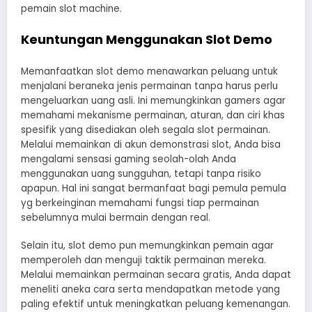
pemain slot machine.
Keuntungan Menggunakan Slot Demo
Memanfaatkan slot demo menawarkan peluang untuk
menjalani beraneka jenis permainan tanpa harus perlu
mengeluarkan uang asli. Ini memungkinkan gamers agar
memahami mekanisme permainan, aturan, dan ciri khas
spesifik yang disediakan oleh segala slot permainan.
Melalui memainkan di akun demonstrasi slot, Anda bisa
mengalami sensasi gaming seolah-olah Anda
menggunakan uang sungguhan, tetapi tanpa risiko
apapun. Hal ini sangat bermanfaat bagi pemula pemula
yg berkeinginan memahami fungsi tiap permainan
sebelumnya mulai bermain dengan real.
Selain itu, slot demo pun memungkinkan pemain agar
memperoleh dan menguji taktik permainan mereka.
Melalui memainkan permainan secara gratis, Anda dapat
meneliti aneka cara serta mendapatkan metode yang
paling efektif untuk meningkatkan peluang kemenangan.