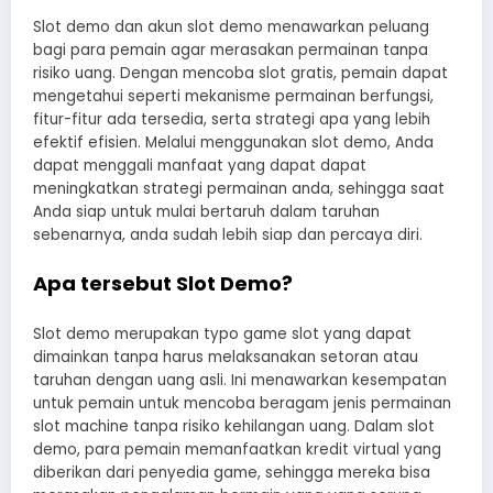
Slot demo dan akun slot demo menawarkan peluang
bagi para pemain agar merasakan permainan tanpa
risiko uang. Dengan mencoba slot gratis, pemain dapat
mengetahui seperti mekanisme permainan berfungsi,
fitur-fitur ada tersedia, serta strategi apa yang lebih
efektif efisien. Melalui menggunakan slot demo, Anda
dapat menggali manfaat yang dapat dapat
meningkatkan strategi permainan anda, sehingga saat
Anda siap untuk mulai bertaruh dalam taruhan
sebenarnya, anda sudah lebih siap dan percaya diri.
Apa tersebut Slot Demo?
Slot demo merupakan typo game slot yang dapat
dimainkan tanpa harus melaksanakan setoran atau
taruhan dengan uang asli. Ini menawarkan kesempatan
untuk pemain untuk mencoba beragam jenis permainan
slot machine tanpa risiko kehilangan uang. Dalam slot
demo, para pemain memanfaatkan kredit virtual yang
diberikan dari penyedia game, sehingga mereka bisa