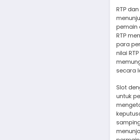
RTP dan
menunju
pemain d
RTP menj
para pem
nilai R
memungk
secara 
Slot de
untuk p
mengeta
keputus
samping 
menunja
permain