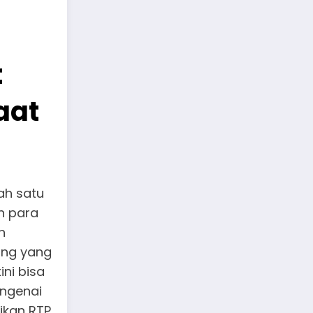
t
aat
lah satu
n para
n
ang yang
ni bisa
ngenai
ikan RTP