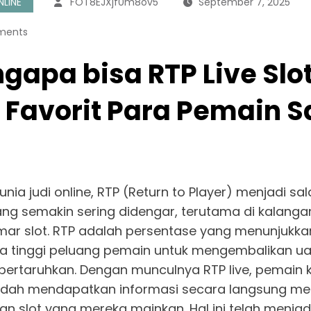
LINE
FOT8EJXjf0m8ov5
September 7, 2025
ments
gapa bisa RTP Live Slo
i Favorit Para Pemain S
nia judi online, RTP (Return to Player) menjadi sa
yang semakin sering didengar, terutama di kalanga
ar slot. RTP adalah persentase yang menunjukka
a tinggi peluang pemain untuk mengembalikan u
ertaruhkan. Dengan munculnya RTP live, pemain ki
udah mendapatkan informasi secara langsung me
n slot yang mereka mainkan. Hal ini telah menjad