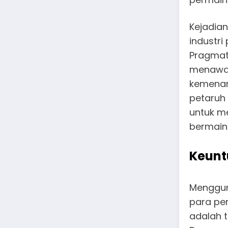
Kejadian
industri
Pragmat
menawar
kemenan
petaruh
untuk m
bermain
Keunt
Menggun
para pe
adalah 