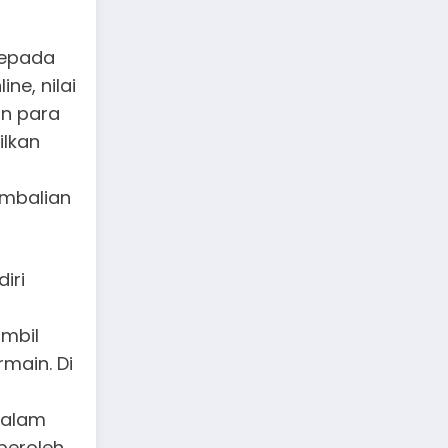
kepada
ne, nilai
an para
ilkan
mbalian
iri
mbil
main. Di
dalam
eroleh.