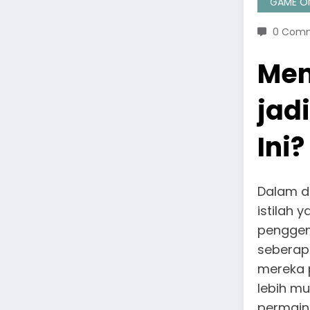
GAME ON
0 Com
Men
jad
Ini?
Dalam du
istilah 
penggem
seberap
mereka p
lebih m
permaina