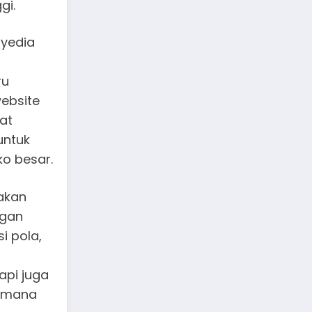
gi.
nyedia
ru
website
at
untuk
o besar.
pakan
ngan
i pola,
api juga
g mana