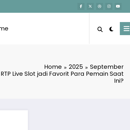
me
Home
2025
September
TP Live Slot jadi Favorit Para Pemain Saat
Ini?