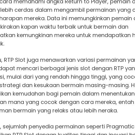
cara memahami angka Return to Player, pemain 
 lebih cerdas dalam mengambil permainan yang 
harapan mereka. Data ini memungkinkan pemain 
irakan kapan waktu terbaik untuk bermain dan
atkan kemungkinan mereka untuk mendapatkan h
k.
tu, RTP Slot juga menawarkan variasi permainan ya
dapat mencari berbagai jenis slot dengan RTP ya
si, mulai dari yang rendah hingga tinggi, yang coc
strategi dan kesukaan bermain masing-masing. Ha
kan kemudahan bagi pemain dalam menentukan
an mana yang cocok dengan cara mereka, entah i
man bermain yang relaks atau lebih neraka.
, sejumlah penyedia permainan seperti Pragmatic
an RTP Slot dengan kualitas tinggi dan inovasi ba