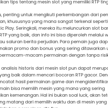
an tips tentang mesin slot yang memiliki RTP ting
tu, penting untuk mengikuti perkembangan dari pe
an, khususnya yang mana sangat terkenal seperti
c Play. Seringkali, mereka itu meluncurkan slot ba
TP yang baik, dan info ini bisa diperoleh melalui 
au saluran berita perjudian. Para pemain juga dap
akan promo dan bonus yang sering ditawarkan 
 bermacam-macam permainan dengan tanpa risik
, analisis historis dari mesin slot pun dapat meru
 yang baik dalam mencari bocoran RTP gacor. De
ncatat hasil permainan game dan mengidentifikas
main bisa memilih mesin yang mana yang sering
an kemenangan. Hal ini bukan soal luck, akan tet
yang matang dari memilih waktu dan di mesin yan