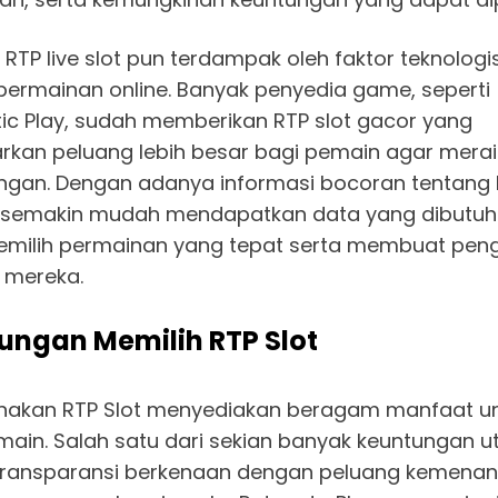
 RTP live slot pun terdampak oleh faktor teknolog
 permainan online. Banyak penyedia game, seperti
ic Play, sudah memberikan RTP slot gacor yang
kan peluang lebih besar bagi pemain agar mera
gan. Dengan adanya informasi bocoran tentang R
 semakin mudah mendapatkan data yang dibutu
emilih permainan yang tepat serta membuat pe
 mereka.
ungan Memilih RTP Slot
akan RTP Slot menyediakan beragam manfaat u
main. Salah satu dari sekian banyak keuntungan 
transparansi berkenaan dengan peluang kemenan