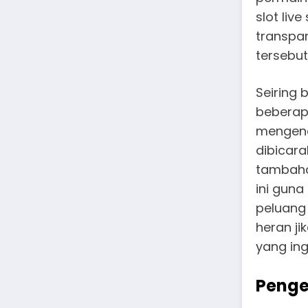
slot liv
transpa
tersebut
Seiring
beberapa
mengenai
dibicar
tambaha
ini gun
peluang 
heran ji
yang in
Penge