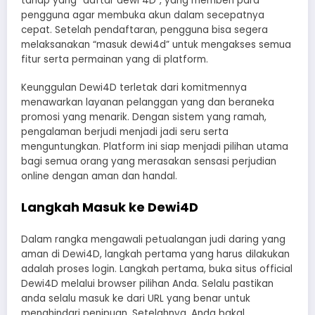
tahap yang “daftar dewi 4D”, yang memberi para
pengguna agar membuka akun dalam secepatnya
cepat. Setelah pendaftaran, pengguna bisa segera
melaksanakan “masuk dewi4d” untuk mengakses semua
fitur serta permainan yang di platform.
Keunggulan Dewi4D terletak dari komitmennya
menawarkan layanan pelanggan yang dan beraneka
promosi yang menarik. Dengan sistem yang ramah,
pengalaman berjudi menjadi jadi seru serta
menguntungkan. Platform ini siap menjadi pilihan utama
bagi semua orang yang merasakan sensasi perjudian
online dengan aman dan handal.
Langkah Masuk ke Dewi4D
Dalam rangka mengawali petualangan judi daring yang
aman di Dewi4D, langkah pertama yang harus dilakukan
adalah proses login. Langkah pertama, buka situs official
Dewi4D melalui browser pilihan Anda. Selalu pastikan
anda selalu masuk ke dari URL yang benar untuk
menghindari penipuan. Setelahnya, Anda bakal