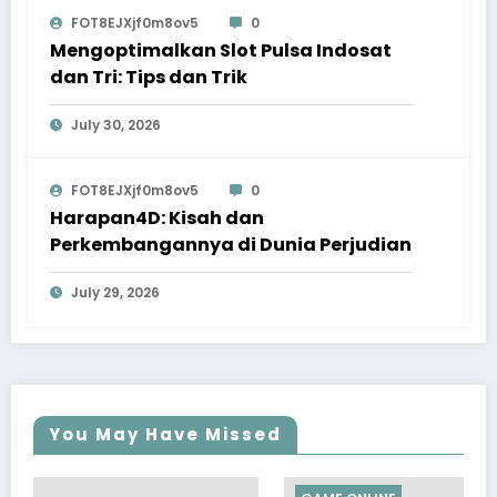
FOT8EJXjf0m8ov5
0
Mengoptimalkan Slot Pulsa Indosat
dan Tri: Tips dan Trik
July 30, 2026
FOT8EJXjf0m8ov5
0
Harapan4D: Kisah dan
Perkembangannya di Dunia Perjudian
July 29, 2026
You May Have Missed