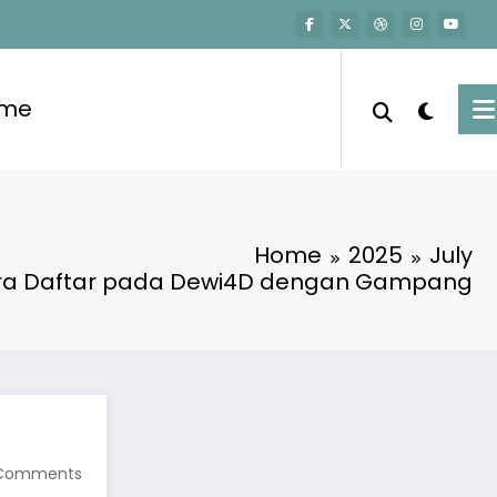
me
Home
2025
July
ra Daftar pada Dewi4D dengan Gampang
Comments