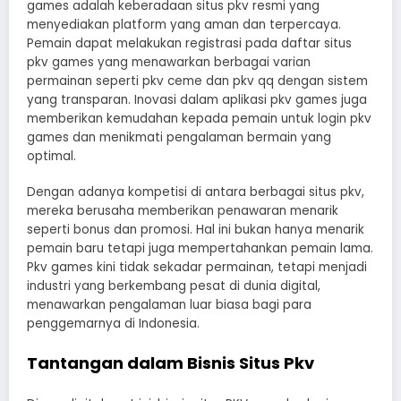
games adalah keberadaan situs pkv resmi yang
menyediakan platform yang aman dan terpercaya.
Pemain dapat melakukan registrasi pada daftar situs
pkv games yang menawarkan berbagai varian
permainan seperti pkv ceme dan pkv qq dengan sistem
yang transparan. Inovasi dalam aplikasi pkv games juga
memberikan kemudahan kepada pemain untuk login pkv
games dan menikmati pengalaman bermain yang
optimal.
Dengan adanya kompetisi di antara berbagai situs pkv,
mereka berusaha memberikan penawaran menarik
seperti bonus dan promosi. Hal ini bukan hanya menarik
pemain baru tetapi juga mempertahankan pemain lama.
Pkv games kini tidak sekadar permainan, tetapi menjadi
industri yang berkembang pesat di dunia digital,
menawarkan pengalaman luar biasa bagi para
penggemarnya di Indonesia.
Tantangan dalam Bisnis Situs Pkv