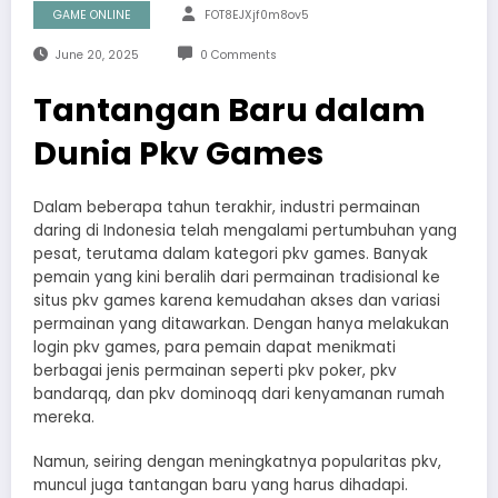
GAME ONLINE
FOT8EJXjf0m8ov5
June 20, 2025
0 Comments
Tantangan Baru dalam
Dunia Pkv Games
Dalam beberapa tahun terakhir, industri permainan
daring di Indonesia telah mengalami pertumbuhan yang
pesat, terutama dalam kategori pkv games. Banyak
pemain yang kini beralih dari permainan tradisional ke
situs pkv games karena kemudahan akses dan variasi
permainan yang ditawarkan. Dengan hanya melakukan
login pkv games, para pemain dapat menikmati
berbagai jenis permainan seperti pkv poker, pkv
bandarqq, dan pkv dominoqq dari kenyamanan rumah
mereka.
Namun, seiring dengan meningkatnya popularitas pkv,
muncul juga tantangan baru yang harus dihadapi.