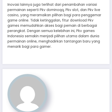
Inovasi lainnya juga terlihat dari penambahan variasi
permainan seperti Pkv dominoqq, Pkv slot, dan Pkv live
casino, yang meramaikan pilihan bagi para penggemar
game online. Tidak ketinggalan, fitur download Pkv
games memudahkan akses bagi pemain di berbagai
perangkat. Dengan semua kelebihan ini, Pkv games
Indonesia semakin menjadi pilihan utama dalam dunia
permainan online, menghadirkan tantangan baru yang
menarik bagi para gamer.