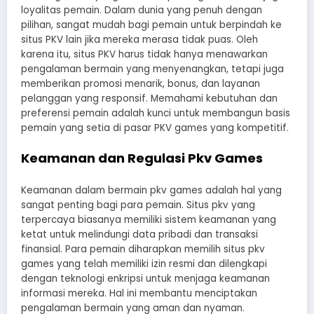
loyalitas pemain. Dalam dunia yang penuh dengan
pilihan, sangat mudah bagi pemain untuk berpindah ke
situs PKV lain jika mereka merasa tidak puas. Oleh
karena itu, situs PKV harus tidak hanya menawarkan
pengalaman bermain yang menyenangkan, tetapi juga
memberikan promosi menarik, bonus, dan layanan
pelanggan yang responsif. Memahami kebutuhan dan
preferensi pemain adalah kunci untuk membangun basis
pemain yang setia di pasar PKV games yang kompetitif.
Keamanan dan Regulasi Pkv Games
Keamanan dalam bermain pkv games adalah hal yang
sangat penting bagi para pemain. Situs pkv yang
terpercaya biasanya memiliki sistem keamanan yang
ketat untuk melindungi data pribadi dan transaksi
finansial. Para pemain diharapkan memilih situs pkv
games yang telah memiliki izin resmi dan dilengkapi
dengan teknologi enkripsi untuk menjaga keamanan
informasi mereka. Hal ini membantu menciptakan
pengalaman bermain yang aman dan nyaman.