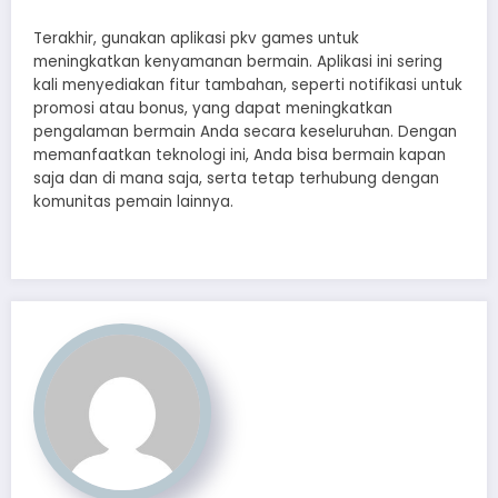
Terakhir, gunakan aplikasi pkv games untuk
meningkatkan kenyamanan bermain. Aplikasi ini sering
kali menyediakan fitur tambahan, seperti notifikasi untuk
promosi atau bonus, yang dapat meningkatkan
pengalaman bermain Anda secara keseluruhan. Dengan
memanfaatkan teknologi ini, Anda bisa bermain kapan
saja dan di mana saja, serta tetap terhubung dengan
komunitas pemain lainnya.