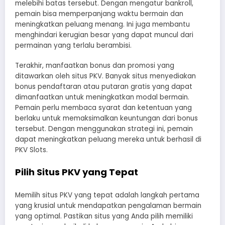
melebihi batas tersebut. Dengan mengatur bankroll,
pemain bisa memperpanjang waktu bermain dan
meningkatkan peluang menang. Ini juga membantu
menghindari kerugian besar yang dapat muncul dari
permainan yang terlalu berambisi.
Terakhir, manfaatkan bonus dan promosi yang
ditawarkan oleh situs PKV. Banyak situs menyediakan
bonus pendaftaran atau putaran gratis yang dapat
dimanfaatkan untuk meningkatkan modal bermain.
Pemain perlu membaca syarat dan ketentuan yang
berlaku untuk memaksimalkan keuntungan dari bonus
tersebut. Dengan menggunakan strategi ini, pemain
dapat meningkatkan peluang mereka untuk berhasil di
PKV Slots.
Pilih Situs PKV yang Tepat
Memilih situs PKV yang tepat adalah langkah pertama
yang krusial untuk mendapatkan pengalaman bermain
yang optimal. Pastikan situs yang Anda pilih memiliki