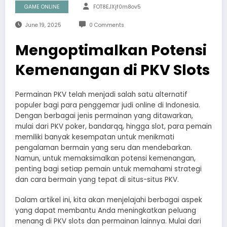
GAME ONLINE
FOT8EJXjf0m8ov5
June 19, 2025
0 Comments
Mengoptimalkan Potensi
Kemenangan di PKV Slots
Permainan PKV telah menjadi salah satu alternatif
populer bagi para penggemar judi online di Indonesia.
Dengan berbagai jenis permainan yang ditawarkan,
mulai dari PKV poker, bandarqq, hingga slot, para pemain
memiliki banyak kesempatan untuk menikmati
pengalaman bermain yang seru dan mendebarkan.
Namun, untuk memaksimalkan potensi kemenangan,
penting bagi setiap pemain untuk memahami strategi
dan cara bermain yang tepat di situs-situs PKV.
Dalam artikel ini, kita akan menjelajahi berbagai aspek
yang dapat membantu Anda meningkatkan peluang
menang di PKV slots dan permainan lainnya. Mulai dari