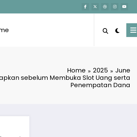
me
Home
2025
June
iapkan sebelum Membuka Slot Uang serta
Penempatan Dana