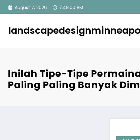
Skip
August 7, 2026
7:49:01 AM
to
content
landscapedesignminneapo
Inilah Tipe-Tipe Permain
Paling Paling Banyak Dim