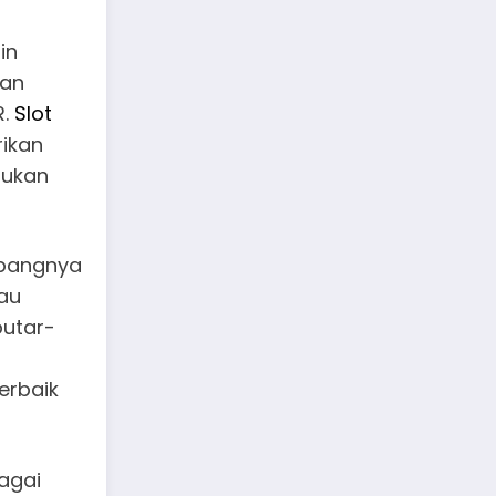
in
dan
R.
Slot
ikan
dukan
ampangnya
tau
putar-
terbaik
bagai