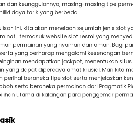
an dan keunggulannya, masing-masing tipe perm
iliki daya tarik yang berbeda.
lisan ini, kita akan menelaah sejumlah jenis slot y
iminati, termasuk website slot resmi yang menyed
man permainan yang nyaman dan aman. Bagi pa
serta yang berharap mengalami kesenangan ber
einginan mendapatkan jackpot, menentukan situs 
n yang dapat dipercaya amat krusial. Mari kita 
uh perihal beraneka tipe slot serta menjelaskan ke
oboh serta beraneka permainan dari Pragmatik Pl
pilihan utama di kalangan para penggemar perma
lasik