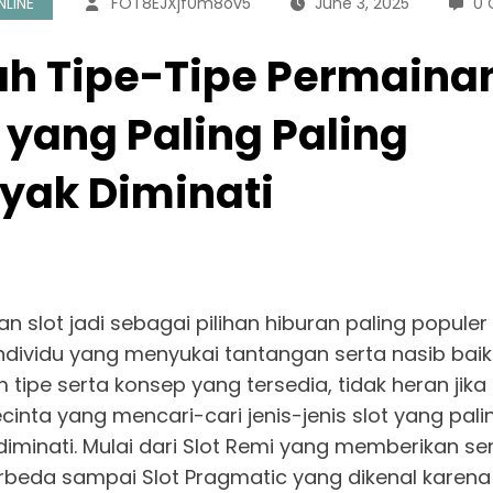
LINE
FOT8EJXjf0m8ov5
June 3, 2025
0
lah Tipe-Tipe Permaina
t yang Paling Paling
yak Diminati
n slot jadi sebagai pilihan hiburan paling populer 
ndividu yang menyukai tantangan serta nasib bai
tipe serta konsep yang tersedia, tidak heran jik
ecinta yang mencari-cari jenis-jenis slot yang pali
iminati. Mulai dari Slot Remi yang memberikan se
rbeda sampai Slot Pragmatic yang dikenal karena