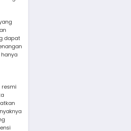
 yang
kan
ng dapat
menangan
k hanya
t resmi
ka
patkan
anyaknya
ng
ensi