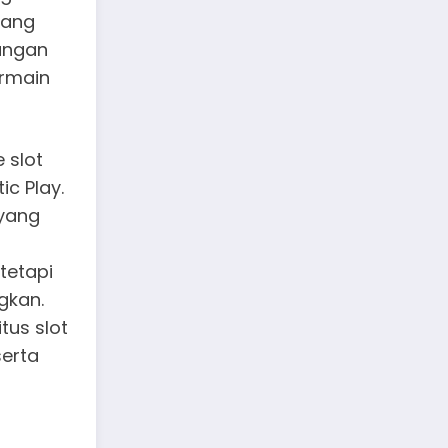
yang
angan
ermain
 slot
c Play.
 yang
tetapi
gkan.
tus slot
erta