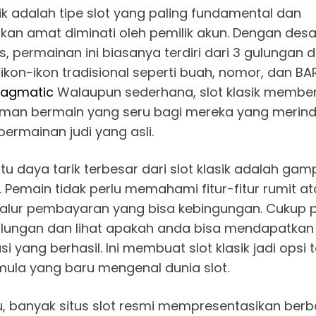
sik adalah tipe slot yang paling fundamental dan
an amat diminati oleh pemilik akun. Dengan desa
s, permainan ini biasanya terdiri dari 3 gulungan 
 ikon-ikon tradisional seperti buah, nomor, dan BA
ragmatic
Walaupun sederhana, slot klasik member
man bermain yang seru bagi mereka yang merin
ermainan judi yang asli.
tu daya tarik terbesar dari slot klasik adalah g
 Pemain tidak perlu memahami fitur-fitur rumit a
jalur pembayaran yang bisa kebingungan. Cukup 
ulungan dan lihat apakah anda bisa mendapatkan
i yang berhasil. Ini membuat slot klasik jadi opsi 
mula yang baru mengenal dunia slot.
tu, banyak situs slot resmi mempresentasikan ber