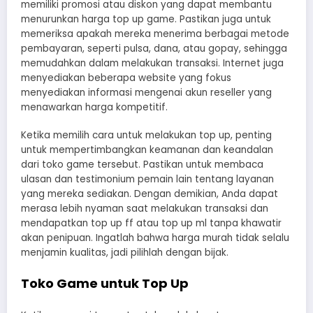
memiliki promosi atau diskon yang dapat membantu
menurunkan harga top up game. Pastikan juga untuk
memeriksa apakah mereka menerima berbagai metode
pembayaran, seperti pulsa, dana, atau gopay, sehingga
memudahkan dalam melakukan transaksi. Internet juga
menyediakan beberapa website yang fokus
menyediakan informasi mengenai akun reseller yang
menawarkan harga kompetitif.
Ketika memilih cara untuk melakukan top up, penting
untuk mempertimbangkan keamanan dan keandalan
dari toko game tersebut. Pastikan untuk membaca
ulasan dan testimonium pemain lain tentang layanan
yang mereka sediakan. Dengan demikian, Anda dapat
merasa lebih nyaman saat melakukan transaksi dan
mendapatkan top up ff atau top up ml tanpa khawatir
akan penipuan. Ingatlah bahwa harga murah tidak selalu
menjamin kualitas, jadi pilihlah dengan bijak.
Toko Game untuk Top Up