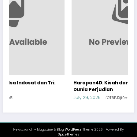
 Tri:
Harapan4D: Kisah dan Perkembangannya d
Dunia Perjudian
July 29, 2026
fOT8EJXjf0m8ov5
Newscrunch - Magazine & Blog
WordPress
Theme 2026 | Powered By
SpiceThemes