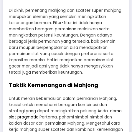
Di akhir, pemenang mahjong dan scatter super mahjong
merupakan elemen yang semakin meningkatkan
kesenangan bermain. Fitur-fitur ini tidak hanya
memberikan beragam permainan melainkan serta
meningkatkan potensi keuntungan. Dengan adanya
berbagai jenis permainan yang tersedia, baik pemain
baru maupun berpengalaman bisa mendapatkan
permainan slot yang cocok dengan preferensi serta
kapasitas mereka. Hal ini menjadikan permainan slot
gacor menjadi opsi yang tidak hanya mengasyikkan
tetapi juga memberikan keuntungan.
Taktik Kemenangan di Mahjong
Untuk meraih keberhasilan dalam permainan Mahjong,
krusial untuk memahami beragam kombinasi dan
strategi yang dapat meningkatkan peluang Anda.
demo
slot pragmatic
Pertama, pahami simbol-simbol dan
kaidah dasar dari permainan Mahjong. Mengetahui cara
kerja mahjong super scatter dan kombinasi kemenangan