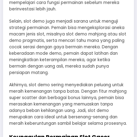
mempelajari cara fungsi permainan sebelum mereka
berinvestasi lebih jauh.
Selain, slot demo juga menjadi sarana untuk menguji
strategi permainan. Pemain bisa mengeksplorasi aneka
macam jenis slot, misalnya slot demo mahjong atau slot
demo pragmatis, serta mencari tahu mana yang paling
cocok serasi dengan gaya bermain mereka. Dengan
keberadaan mode demo, pemain dapat latihan dan
meningkatkan keterampilan mereka, agar ketika
bermain dengan uang asli, mereka sudah punya
persiapan matang.
Akhirnya, slot demo sering menyediakan peluang untuk
meraih kemenangan tanpa batas. Dengan fitur mahjong
super scatter dan berbagai bonus lainnya, pemain bisa
merasakan kemenangan yang memuaskan tanpa
adanya beban kehilangan uang. Jadi, slot demo
merupakan cara ideal untuk bersenang-senang dan
meraih keberuntungan sambil belajar selama prosesnya.
Keunggulan Permainan Slot Gacor