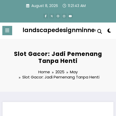
Skip
August 8, 2026
11:21:43 AM
to
content
landscapedesignminneapolis
Slot Gacor: Jadi Pemenang
Tanpa Henti
Home
2025
May
Slot Gacor: Jadi Pemenang Tanpa Henti