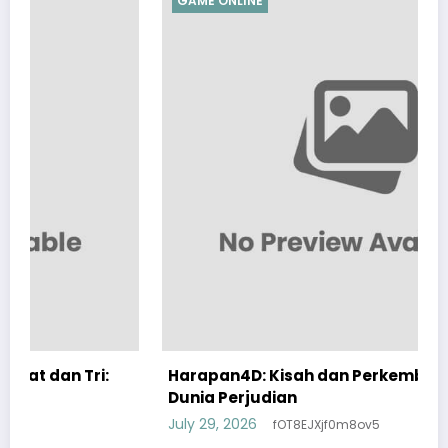
GAME ONLINE
i:
Harapan4D: Kisah dan Perkembangannya di
Dunia Perjudian
July 29, 2026
fOT8EJXjf0m8ov5