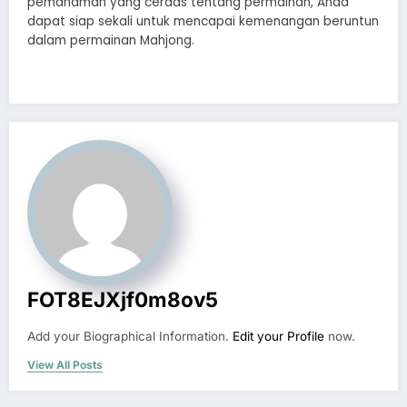
pemahaman yang cerdas tentang permainan, Anda
dapat siap sekali untuk mencapai kemenangan beruntun
dalam permainan Mahjong.
FOT8EJXjf0m8ov5
Add your Biographical Information.
Edit your Profile
now.
View All Posts