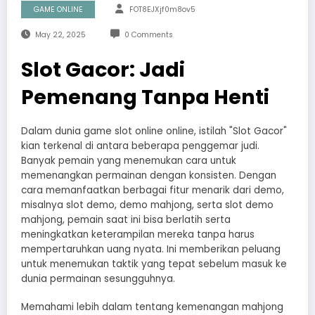
GAME ONLINE
FOT8EJXjf0m8ov5
May 22, 2025
0 Comments
Slot Gacor: Jadi
Pemenang Tanpa Henti
Dalam dunia game slot online online, istilah "Slot Gacor"
kian terkenal di antara beberapa penggemar judi.
Banyak pemain yang menemukan cara untuk
memenangkan permainan dengan konsisten. Dengan
cara memanfaatkan berbagai fitur menarik dari demo,
misalnya slot demo, demo mahjong, serta slot demo
mahjong, pemain saat ini bisa berlatih serta
meningkatkan keterampilan mereka tanpa harus
mempertaruhkan uang nyata. Ini memberikan peluang
untuk menemukan taktik yang tepat sebelum masuk ke
dunia permainan sesungguhnya.
Memahami lebih dalam tentang kemenangan mahjong