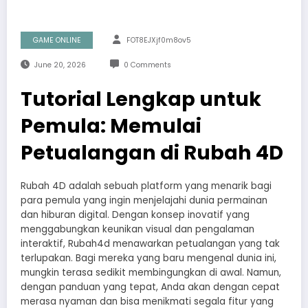
GAME ONLINE
FOT8EJXjf0m8ov5
June 20, 2026
0 Comments
Tutorial Lengkap untuk
Pemula: Memulai
Petualangan di Rubah 4D
Rubah 4D adalah sebuah platform yang menarik bagi
para pemula yang ingin menjelajahi dunia permainan
dan hiburan digital. Dengan konsep inovatif yang
menggabungkan keunikan visual dan pengalaman
interaktif, Rubah4d menawarkan petualangan yang tak
terlupakan. Bagi mereka yang baru mengenal dunia ini,
mungkin terasa sedikit membingungkan di awal. Namun,
dengan panduan yang tepat, Anda akan dengan cepat
merasa nyaman dan bisa menikmati segala fitur yang