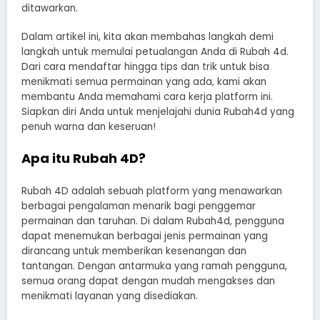
ditawarkan.
Dalam artikel ini, kita akan membahas langkah demi
langkah untuk memulai petualangan Anda di Rubah 4d.
Dari cara mendaftar hingga tips dan trik untuk bisa
menikmati semua permainan yang ada, kami akan
membantu Anda memahami cara kerja platform ini.
Siapkan diri Anda untuk menjelajahi dunia Rubah4d yang
penuh warna dan keseruan!
Apa itu Rubah 4D?
Rubah 4D adalah sebuah platform yang menawarkan
berbagai pengalaman menarik bagi penggemar
permainan dan taruhan. Di dalam Rubah4d, pengguna
dapat menemukan berbagai jenis permainan yang
dirancang untuk memberikan kesenangan dan
tantangan. Dengan antarmuka yang ramah pengguna,
semua orang dapat dengan mudah mengakses dan
menikmati layanan yang disediakan.