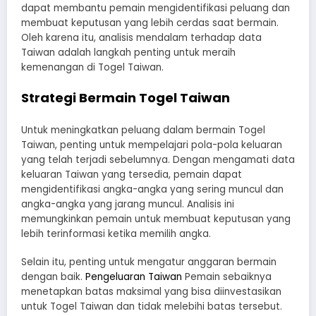
dapat membantu pemain mengidentifikasi peluang dan
membuat keputusan yang lebih cerdas saat bermain.
Oleh karena itu, analisis mendalam terhadap data
Taiwan adalah langkah penting untuk meraih
kemenangan di Togel Taiwan.
Strategi Bermain Togel Taiwan
Untuk meningkatkan peluang dalam bermain Togel
Taiwan, penting untuk mempelajari pola-pola keluaran
yang telah terjadi sebelumnya. Dengan mengamati data
keluaran Taiwan yang tersedia, pemain dapat
mengidentifikasi angka-angka yang sering muncul dan
angka-angka yang jarang muncul. Analisis ini
memungkinkan pemain untuk membuat keputusan yang
lebih terinformasi ketika memilih angka.
Selain itu, penting untuk mengatur anggaran bermain
dengan baik.
Pengeluaran Taiwan
Pemain sebaiknya
menetapkan batas maksimal yang bisa diinvestasikan
untuk Togel Taiwan dan tidak melebihi batas tersebut.