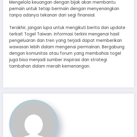
Mengelola keuangan dengan bijak akan membantu
pemain untuk tetap bermain dengan menyenangkan
tanpa adanya tekanan dari segi finansial.
Terakhir, jangan lupa untuk mengikuti berita dan update
terkait Togel Taiwan. Informasi terkini mengenai hasil
pengeluaran dan tren yang terjadi dapat memberikan
wawasan lebih dalam mengenai permainan. Bergabung
dengan komunitas atau forum yang membahas togel
juga bisa menjadi sumber inspirasi dan strategi
tambahan dalam meraih kemenangan.