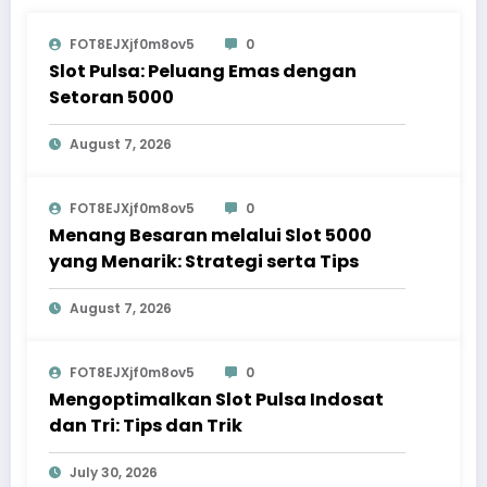
FOT8EJXjf0m8ov5
0
Slot Pulsa: Peluang Emas dengan
Setoran 5000
August 7, 2026
FOT8EJXjf0m8ov5
0
Menang Besaran melalui Slot 5000
yang Menarik: Strategi serta Tips
August 7, 2026
FOT8EJXjf0m8ov5
0
Mengoptimalkan Slot Pulsa Indosat
dan Tri: Tips dan Trik
July 30, 2026