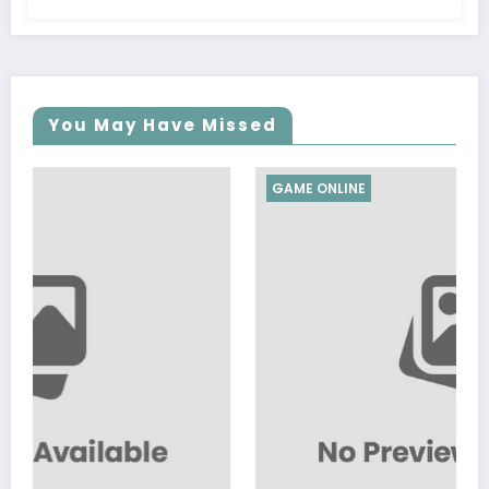
You May Have Missed
GAME ONLINE