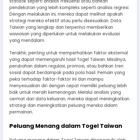
statistik seperti analisis frekuensi atau bahkan
pendekatan yang lebih kompleks seperti analisis regresi.
Dengan melakukan ini, mereka dapat melihat apakah
strategi mereka efektif atau perlu disesuaikan. Data
Taiwan yang lengkap dan terperinci memberikan
wawasan yang diperlukan untuk melakukan evaluasi
yang mendalam.
Terakhir, penting untuk memperhatikan faktor eksternal
yang dapat memengaruhi hasil Togel Taiwan. Misalnya,
perubahan dalam regulasi, promosi, atau bahkan tren
sosial dapat berdampak pada pola hasil. Pemain yang
peka terhadap faktor-faktor ini dan mampu
menyesuaikan diri dengan cepat memiliki peluang lebih
baik untuk meraih kemenangan. Melalui analisis yang
cermat dari data keluaran, mereka dapat meningkatkan
strategi dan meningkatkan peluang mereka dalam
permainan.
Peluang Menang dalam Togel Taiwan