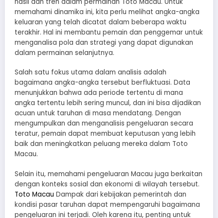
hasil dan tren dalam permainan Toto Macau. Untuk
memahami dinamika ini, kita perlu melihat angka-angka
keluaran yang telah dicatat dalam beberapa waktu
terakhir. Hal ini membantu pemain dan penggemar untuk
menganalisa pola dan strategi yang dapat digunakan
dalam permainan selanjutnya.
Salah satu fokus utama dalam analisis adalah
bagaimana angka-angka tersebut berfluktuasi. Data
menunjukkan bahwa ada periode tertentu di mana
angka tertentu lebih sering muncul, dan ini bisa dijadikan
acuan untuk taruhan di masa mendatang. Dengan
mengumpulkan dan menganalisis pengeluaran secara
teratur, pemain dapat membuat keputusan yang lebih
baik dan meningkatkan peluang mereka dalam Toto
Macau.
Selain itu, memahami pengeluaran Macau juga berkaitan
dengan konteks sosial dan ekonomi di wilayah tersebut.
Toto Macau
Dampak dari kebijakan pemerintah dan
kondisi pasar taruhan dapat mempengaruhi bagaimana
pengeluaran ini terjadi. Oleh karena itu, penting untuk