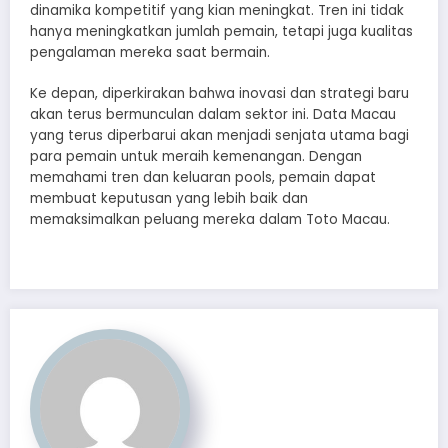
dinamika kompetitif yang kian meningkat. Tren ini tidak
hanya meningkatkan jumlah pemain, tetapi juga kualitas
pengalaman mereka saat bermain.
Ke depan, diperkirakan bahwa inovasi dan strategi baru
akan terus bermunculan dalam sektor ini. Data Macau
yang terus diperbarui akan menjadi senjata utama bagi
para pemain untuk meraih kemenangan. Dengan
memahami tren dan keluaran pools, pemain dapat
membuat keputusan yang lebih baik dan
memaksimalkan peluang mereka dalam Toto Macau.