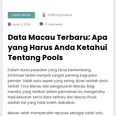
GAME ONLINE
FOT8EJXjf0m8ov5
June 3, 2026
0 Comments
Data Macau Terbaru: Apa
yang Harus Anda Ketahui
Tentang Pools
Dalam dunia perjudian yang terus berkembang,
informasi terkini menjadi sangat penting bagi para
pemain. Salah satu aspek yang sering dicari adalah data
terkait Toto Macau dan pengeluaran Macau. Bagi
mereka yang terlibat dalam permainan ini, mengetahui
hasil keluaran serta data terbaru dari Macau Pools
adalah hal yang tidak boleh diabaikan.
Macau telah memperoleh reputasi sebagai salah satu