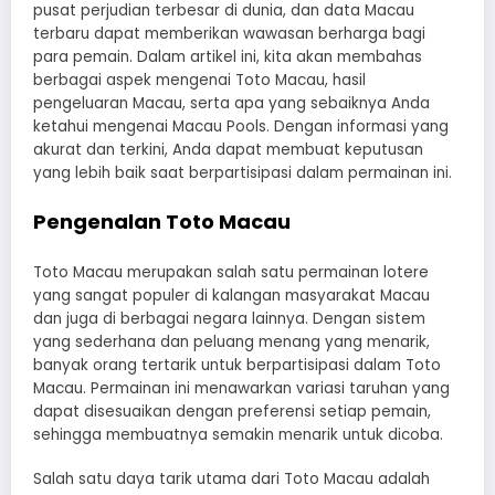
pusat perjudian terbesar di dunia, dan data Macau
terbaru dapat memberikan wawasan berharga bagi
para pemain. Dalam artikel ini, kita akan membahas
berbagai aspek mengenai Toto Macau, hasil
pengeluaran Macau, serta apa yang sebaiknya Anda
ketahui mengenai Macau Pools. Dengan informasi yang
akurat dan terkini, Anda dapat membuat keputusan
yang lebih baik saat berpartisipasi dalam permainan ini.
Pengenalan Toto Macau
Toto Macau merupakan salah satu permainan lotere
yang sangat populer di kalangan masyarakat Macau
dan juga di berbagai negara lainnya. Dengan sistem
yang sederhana dan peluang menang yang menarik,
banyak orang tertarik untuk berpartisipasi dalam Toto
Macau. Permainan ini menawarkan variasi taruhan yang
dapat disesuaikan dengan preferensi setiap pemain,
sehingga membuatnya semakin menarik untuk dicoba.
Salah satu daya tarik utama dari Toto Macau adalah