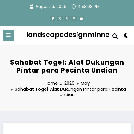
Skip
August 9, 2026
4:53:04 PM
to
content
landscapedesignminneapolis
Sahabat Togel: Alat Dukungan
Pintar para Pecinta Undian
Home
2026
May
Sahabat Togel: Alat Dukungan Pintar para Pecinta
Undian