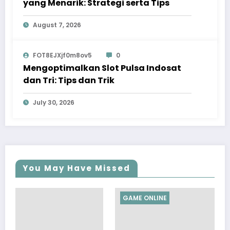
yang Menarik: Strategi serta Tips
August 7, 2026
FOT8EJXjf0m8ov5
0
Mengoptimalkan Slot Pulsa Indosat
dan Tri: Tips dan Trik
July 30, 2026
You May Have Missed
GAME ONLINE