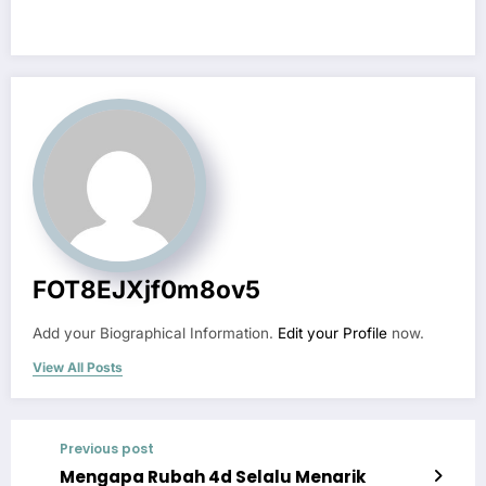
FOT8EJXjf0m8ov5
Add your Biographical Information.
Edit your Profile
now.
View All Posts
Previous post
Mengapa Rubah 4d Selalu Menarik