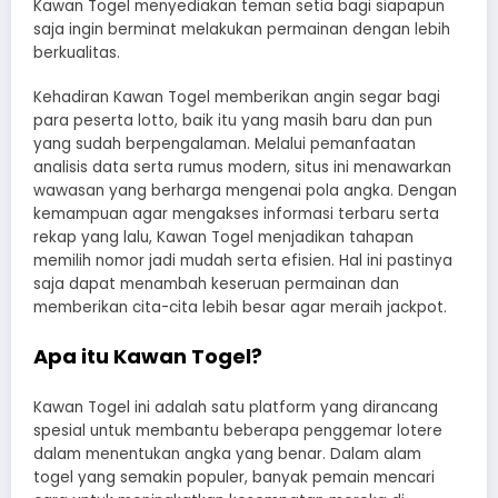
Kawan Togel menyediakan teman setia bagi siapapun
saja ingin berminat melakukan permainan dengan lebih
berkualitas.
Kehadiran Kawan Togel memberikan angin segar bagi
para peserta lotto, baik itu yang masih baru dan pun
yang sudah berpengalaman. Melalui pemanfaatan
analisis data serta rumus modern, situs ini menawarkan
wawasan yang berharga mengenai pola angka. Dengan
kemampuan agar mengakses informasi terbaru serta
rekap yang lalu, Kawan Togel menjadikan tahapan
memilih nomor jadi mudah serta efisien. Hal ini pastinya
saja dapat menambah keseruan permainan dan
memberikan cita-cita lebih besar agar meraih jackpot.
Apa itu Kawan Togel?
Kawan Togel ini adalah satu platform yang dirancang
spesial untuk membantu beberapa penggemar lotere
dalam menentukan angka yang benar. Dalam alam
togel yang semakin populer, banyak pemain mencari