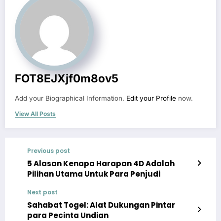
FOT8EJXjf0m8ov5
Add your Biographical Information.
Edit your Profile
now.
View All Posts
Previous post
5 Alasan Kenapa Harapan 4D Adalah
Pilihan Utama Untuk Para Penjudi
Next post
Sahabat Togel: Alat Dukungan Pintar
para Pecinta Undian