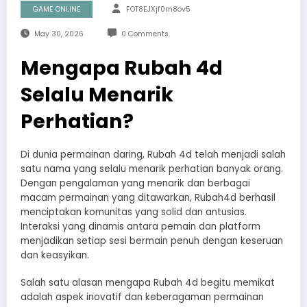
GAME ONLINE
FOT8EJXjf0m8ov5
May 30, 2026
0 Comments
Mengapa Rubah 4d
Selalu Menarik
Perhatian?
Di dunia permainan daring, Rubah 4d telah menjadi salah
satu nama yang selalu menarik perhatian banyak orang.
Dengan pengalaman yang menarik dan berbagai
macam permainan yang ditawarkan, Rubah4d berhasil
menciptakan komunitas yang solid dan antusias.
Interaksi yang dinamis antara pemain dan platform
menjadikan setiap sesi bermain penuh dengan keseruan
dan keasyikan.
Salah satu alasan mengapa Rubah 4d begitu memikat
adalah aspek inovatif dan keberagaman permainan