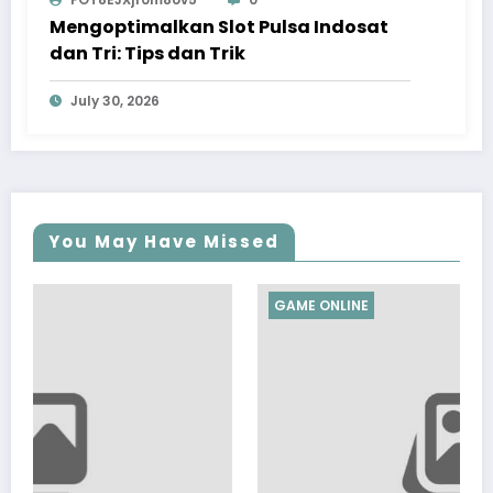
Mengoptimalkan Slot Pulsa Indosat
dan Tri: Tips dan Trik
July 30, 2026
You May Have Missed
GAME ONLINE