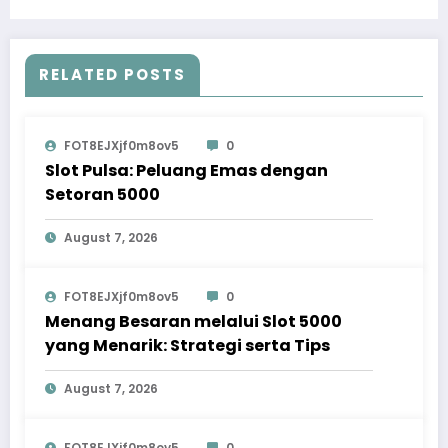
RELATED POSTS
FOT8EJXjf0m8ov5
0
Slot Pulsa: Peluang Emas dengan
Setoran 5000
August 7, 2026
FOT8EJXjf0m8ov5
0
Menang Besaran melalui Slot 5000
yang Menarik: Strategi serta Tips
August 7, 2026
FOT8EJXjf0m8ov5
0