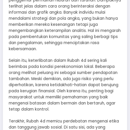
penggemar permainan hiburan dan taruhan. Dampaknya
terlihat jelas dalam cara orang berinteraksi dengan
informasi dan grafik angka. Banyak individu mulai
mendalami strategi dan pola angka, yang bukan hanya
memberikan mereka kesenangan tetapi juga
mengembangkan keterampilan analitis. Hal ini mengarah
pada pembentukan komunitas yang saling berbagi tips
dan pengalaman, sehingga menciptakan rasa
kebersamaan.
Selain itu, keterlibatan dalam Rubah 4d sering kali
berimbas pada kondisi perekonomian lokal. Beberapa
orang melihat peluang ini sebagai sumber pendapatan
tambahan. Meski demikian, ada juga risiko yang perlu
diperhatikan, karena ketidakhati-hatian dapat berujung
pada kerugian finansial. Oleh karena itu, penting bagi
masyarakat untuk memiliki pemahaman yang baik
mengenai batasan dalam bermain dan bertaruh, agar
tetap dalam kontrol.
Terakhir, Rubah 4d memicu perdebatan mengenai etika
dan tanggung jawab sosial. Di satu sisi, ada yang