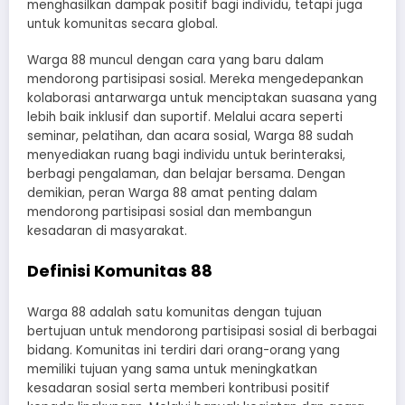
menghasilkan dampak positif bagi individu, tetapi juga
untuk komunitas secara global.
Warga 88 muncul dengan cara yang baru dalam
mendorong partisipasi sosial. Mereka mengedepankan
kolaborasi antarwarga untuk menciptakan suasana yang
lebih baik inklusif dan suportif. Melalui acara seperti
seminar, pelatihan, dan acara sosial, Warga 88 sudah
menyediakan ruang bagi individu untuk berinteraksi,
berbagi pengalaman, dan belajar bersama. Dengan
demikian, peran Warga 88 amat penting dalam
mendorong partisipasi sosial dan membangun
kesadaran di masyarakat.
Definisi Komunitas 88
Warga 88 adalah satu komunitas dengan tujuan
bertujuan untuk mendorong partisipasi sosial di berbagai
bidang. Komunitas ini terdiri dari orang-orang yang
memiliki tujuan yang sama untuk meningkatkan
kesadaran sosial serta memberi kontribusi positif