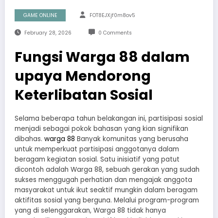
GAME ONLINE
FOT8EJXjf0m8ov5
February 28, 2026
0 Comments
Fungsi Warga 88 dalam
upaya Mendorong
Keterlibatan Sosial
Selama beberapa tahun belakangan ini, partisipasi sosial
menjadi sebagai pokok bahasan yang kian signifikan
dibahas.
warga 88
Banyak komunitas yang berusaha
untuk memperkuat partisipasi anggotanya dalam
beragam kegiatan sosial. Satu inisiatif yang patut
dicontoh adalah Warga 88, sebuah gerakan yang sudah
sukses menggugah perhatian dan mengajak anggota
masyarakat untuk ikut seaktif mungkin dalam beragam
aktifitas sosial yang berguna. Melalui program-program
yang di selenggarakan, Warga 88 tidak hanya