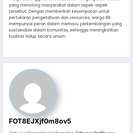
yang menolong masyarakat dalam aspek-aspek
tersebut. Dengan memberikan kesempatan untuk
pertukaran pengetahuan dan resources, warga 88
mempunyai peran dalam memacu perkembangan yang
sustainable dalam komunitas, sehingga meningkatkan
kualitas hidup secara umum.
FOT8EJXjf0m8ov5
Add your Biographical Information.
Edit your Profile
now.