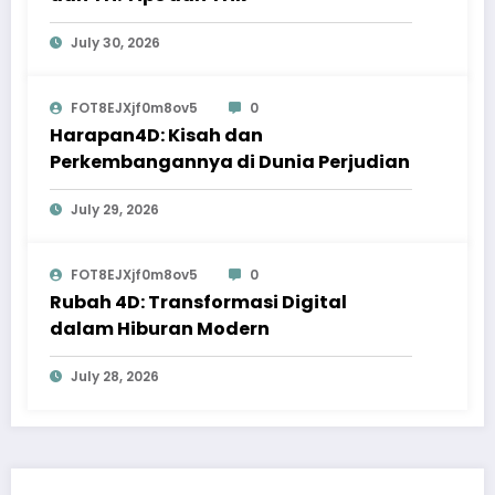
July 30, 2026
FOT8EJXjf0m8ov5
0
Harapan4D: Kisah dan
Perkembangannya di Dunia Perjudian
July 29, 2026
FOT8EJXjf0m8ov5
0
Rubah 4D: Transformasi Digital
dalam Hiburan Modern
July 28, 2026