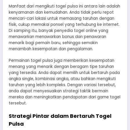
Manfaat dari mengikuti togel pulsa ini antara lain adalah
kenyamanan dan kemudahan. Anda tidak perlu repot
mencari-cari lokasi untuk memasang taruhan dengan
fisik, cukup memakai ponsel yang terhubung ke internet.
Di samping itu, banyak penyedia togel online yang
menawarkan menawarkan bonus dan penawaran
menarik bagi pemain baru, sehingga semakin
menambah kesempatan dan pengalaman.
Permainan togel pulsa juga memberikan kesempatan
menang yang menarik dengan beragam tipe taruhan
yang tersedia. Anda dapat memilih untuk bertaruh pada
angka single, kombinasi angka, atau bahkan mengikuti
taruhan yang lebih kompleks. Dengan variasi tersebut,
anda dapat menyesuaikan strategi taktik bermain
mereka dan meningkatkan pendapatan dari game togel
tersebut.
Strategi Pintar dalam Bertaruh Togel
Pulsa