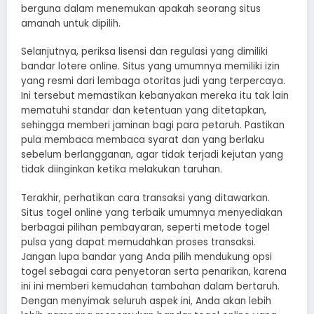
berguna dalam menemukan apakah seorang situs
amanah untuk dipilih.
Selanjutnya, periksa lisensi dan regulasi yang dimiliki
bandar lotere online. Situs yang umumnya memiliki izin
yang resmi dari lembaga otoritas judi yang terpercaya.
Ini tersebut memastikan kebanyakan mereka itu tak lain
mematuhi standar dan ketentuan yang ditetapkan,
sehingga memberi jaminan bagi para petaruh. Pastikan
pula membaca membaca syarat dan yang berlaku
sebelum berlangganan, agar tidak terjadi kejutan yang
tidak diinginkan ketika melakukan taruhan.
Terakhir, perhatikan cara transaksi yang ditawarkan.
Situs togel online yang terbaik umumnya menyediakan
berbagai pilihan pembayaran, seperti metode togel
pulsa yang dapat memudahkan proses transaksi.
Jangan lupa bandar yang Anda pilih mendukung opsi
togel sebagai cara penyetoran serta penarikan, karena
ini ini memberi kemudahan tambahan dalam bertaruh.
Dengan menyimak seluruh aspek ini, Anda akan lebih