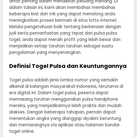
amat penting dalam menaikkan peluang menang. Di
dalam tulisan ini, kami akan membahas membahas
beberapa kiat dan trik yang dapat menolong anda
meningkatkan proses bermain di situs lotto internet.
Melalui pengetahuan baik tentang berkenaan dengan
judi serta pemanfaatan yang tepat dari pulsa pulsa
togel, anda dapat meraih profit yang lebih besar dan
menjadikan setiap taruhan taruhan sebagai suatu
pengalaman yang menyenangkan.
Definisi Togel Pulsa dan Keuntungannya
Togel pulsa adalah jenis lomba nomor yang semakin
dikenal di kalangan masyarakat Indonesia, terutama di
era digital ini. Dalam togel pulsa, peserta dapat
memasang taruhan menggunakan pulsa handphone
mereka, yang menjadikannya lebih praktis dan mudah
diakses. Dengan beberapa tahapan, pemain dapat
menentukan angka yang dianggap diyakini beruntung
dan memasangnya via aplikasi atau halaman bandar
togel online.