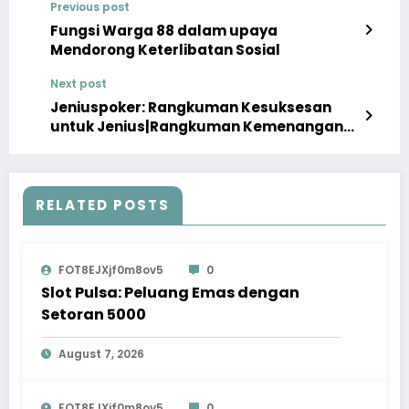
Previous post
Fungsi Warga 88 dalam upaya
Mendorong Keterlibatan Sosial
Next post
Jeniuspoker: Rangkuman Kesuksesan
untuk Jenius|Rangkuman Kemenangan
untuk Para Jenius|Jeniuspoker:
Kemenangan untuk Para Jenius
RELATED POSTS
FOT8EJXjf0m8ov5
0
Slot Pulsa: Peluang Emas dengan
Setoran 5000
August 7, 2026
FOT8EJXjf0m8ov5
0