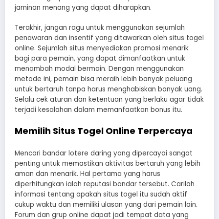
jaminan menang yang dapat diharapkan.
Terakhir, jangan ragu untuk menggunakan sejumlah
penawaran dan insentif yang ditawarkan oleh situs togel
online. Sejumlah situs menyediakan promosi menarik
bagi para pemain, yang dapat dimanfaatkan untuk
menambah modal bermain. Dengan menggunakan
metode ini, pemain bisa meraih lebih banyak peluang
untuk bertaruh tanpa harus menghabiskan banyak uang.
Selalu cek aturan dan ketentuan yang berlaku agar tidak
terjadi kesalahan dalam memanfaatkan bonus itu.
Memilih Situs Togel Online Terpercaya
Mencari bandar lotere daring yang dipercayai sangat
penting untuk memastikan aktivitas bertaruh yang lebih
aman dan menarik. Hal pertama yang harus
diperhitungkan ialah reputasi bandar tersebut. Carilah
informasi tentang apakah situs togel itu sudah aktif
cukup waktu dan memiliki ulasan yang dari pemain lain.
Forum dan grup online dapat jadi tempat data yang