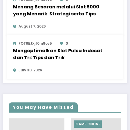
Menang Besaran melalui Slot 5000
yang Menarik: Strategi serta Tips
August 7, 2026
FOT8EJXjf0m8ov5
0
Mengoptimalkan Slot Pulsa Indosat
dan Tri: Tips dan Trik
July 30, 2026
You May Have Missed
GAME ONLINE