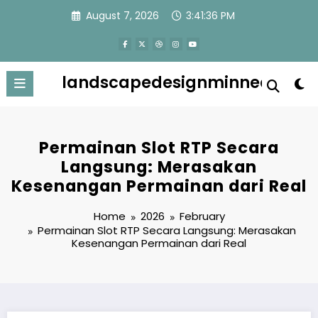
Skip
August 7, 2026
3:41:36 PM
to
content
landscapedesignminneapolis
Permainan Slot RTP Secara
Langsung: Merasakan
Kesenangan Permainan dari Real
Home
2026
February
Permainan Slot RTP Secara Langsung: Merasakan
Kesenangan Permainan dari Real