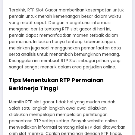
Terakhir, RTP Slot Gacor memberikan kesempatan untuk
pemain untuk meraih kemenangan besar dalam waktu
yang relatif cepat. Dengan mengetahui informasi
mengenai berita tentang RTP slot gacor di hari ini,
pemain dapat memanfaatkan momen terbaik dalam
permainan. Ini bukan hanya tentang keberuntungan,
melainkan juga soal menggunakan pemanfaatan data
serta analisis untuk menambah kemungkinan menang.
Keunggulan ini membuat RTP Slot sebagai pilihan yang
sangat sangat menarik dalam area perjudian online.
Tips Menentukan RTP Permainan
Berkinerja Tinggi
Memilih RTP slot gacor tidak hal yang mudah mudah.
Salah satu langkah langkah awal awal dilakukan
dilakukan mempelajari mempelajari perhitungan
persentase RTP setiap setiap. Banyak website online
menyediakan informasi tentang nilai RTP dari ditawarkan
oleh slot mereka. Carilah permainan dengan RTP tinggi,