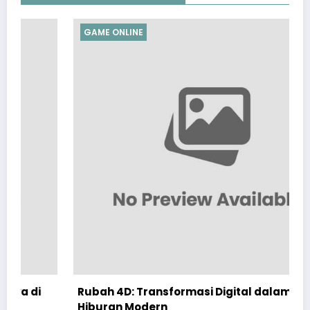
GAME ONLINE
Rubah 4D: Transformasi Digital dalam
Hiburan Modern