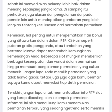
sebab ini menyediakan peluang lebih baik dalam
menang sepanjang jangka lama. Di samping itu,
perhatikan juga ulasan dan pengalaman daripada
pemain lain untuk mendapatkan gambaran yang lebih
lengkap tentang kesuksesan dari permainan permainan.
Kemudian, hal penting untuk memperhatikan fitur bonus
yang ditawarkan dalam dalam RTP. Ciri-ciri seperti
putaran gratis, pengganda, atau tambahan yang
bertema lainnya dapat menambah kemungkinan
kemenangan Anda. Beberapa slot mungkin memberikan
berbagai kesempatan dan variasi dalam permainan
hingga membuat pengalaman permainan yang cukup
menarik. Jangan lupa Anda memilih permainan yang
tidak hanya gacor, tetapi juga juga agar kamu bermain
supaya kamu dapat menyukai tiap detik permainan.
Terakhir, jangan lupa untuk memanfaatkan info RTP slot
yang kerap diposting oleh kelompok permainan.
Informasi ini bisa mendukung kamu menemukan
permainan terbaru yang sedang ngetrend serta memiliki