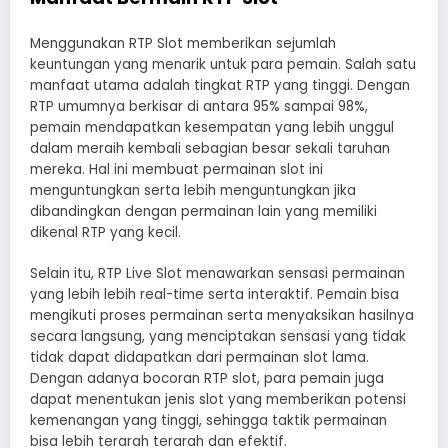
Menggunakan RTP Slot memberikan sejumlah
keuntungan yang menarik untuk para pemain. Salah satu
manfaat utama adalah tingkat RTP yang tinggi. Dengan
RTP umumnya berkisar di antara 95% sampai 98%,
pemain mendapatkan kesempatan yang lebih unggul
dalam meraih kembali sebagian besar sekali taruhan
mereka. Hal ini membuat permainan slot ini
menguntungkan serta lebih menguntungkan jika
dibandingkan dengan permainan lain yang memiliki
dikenal RTP yang kecil.
Selain itu, RTP Live Slot menawarkan sensasi permainan
yang lebih lebih real-time serta interaktif. Pemain bisa
mengikuti proses permainan serta menyaksikan hasilnya
secara langsung, yang menciptakan sensasi yang tidak
tidak dapat didapatkan dari permainan slot lama.
Dengan adanya bocoran RTP slot, para pemain juga
dapat menentukan jenis slot yang memberikan potensi
kemenangan yang tinggi, sehingga taktik permainan
bisa lebih terarah terarah dan efektif.