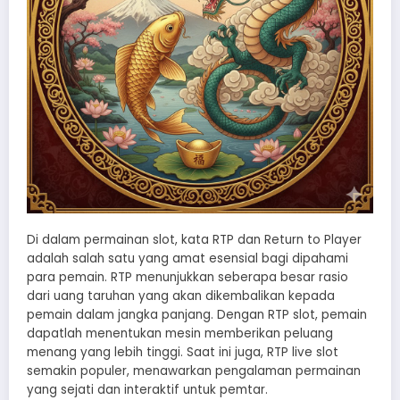
Di dalam permainan slot, kata RTP dan Return to Player
adalah salah satu yang amat esensial bagi dipahami
para pemain. RTP menunjukkan seberapa besar rasio
dari uang taruhan yang akan dikembalikan kepada
pemain dalam jangka panjang. Dengan RTP slot, pemain
dapatlah menentukan mesin memberikan peluang
menang yang lebih tinggi. Saat ini juga, RTP live slot
semakin populer, menawarkan pengalaman permainan
yang sejati dan interaktif untuk pemtar.