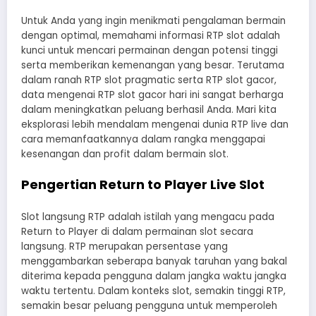
Untuk Anda yang ingin menikmati pengalaman bermain
dengan optimal, memahami informasi RTP slot adalah
kunci untuk mencari permainan dengan potensi tinggi
serta memberikan kemenangan yang besar. Terutama
dalam ranah RTP slot pragmatic serta RTP slot gacor,
data mengenai RTP slot gacor hari ini sangat berharga
dalam meningkatkan peluang berhasil Anda. Mari kita
eksplorasi lebih mendalam mengenai dunia RTP live dan
cara memanfaatkannya dalam rangka menggapai
kesenangan dan profit dalam bermain slot.
Pengertian Return to Player Live Slot
Slot langsung RTP adalah istilah yang mengacu pada
Return to Player di dalam permainan slot secara
langsung. RTP merupakan persentase yang
menggambarkan seberapa banyak taruhan yang bakal
diterima kepada pengguna dalam jangka waktu jangka
waktu tertentu. Dalam konteks slot, semakin tinggi RTP,
semakin besar peluang pengguna untuk memperoleh