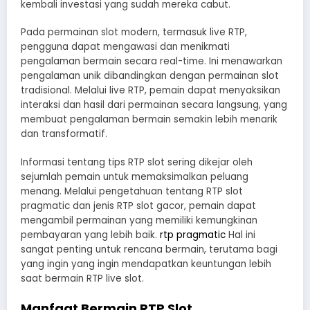
kembali investasi yang sudah mereka cabut.
Pada permainan slot modern, termasuk live RTP,
pengguna dapat mengawasi dan menikmati
pengalaman bermain secara real-time. Ini menawarkan
pengalaman unik dibandingkan dengan permainan slot
tradisional. Melalui live RTP, pemain dapat menyaksikan
interaksi dan hasil dari permainan secara langsung, yang
membuat pengalaman bermain semakin lebih menarik
dan transformatif.
Informasi tentang tips RTP slot sering dikejar oleh
sejumlah pemain untuk memaksimalkan peluang
menang. Melalui pengetahuan tentang RTP slot
pragmatic dan jenis RTP slot gacor, pemain dapat
mengambil permainan yang memiliki kemungkinan
pembayaran yang lebih baik.
rtp pragmatic
Hal ini
sangat penting untuk rencana bermain, terutama bagi
yang ingin yang ingin mendapatkan keuntungan lebih
saat bermain RTP live slot.
Manfaat Bermain RTP Slot