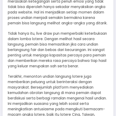
merasakan ketegangan serta penuh emosi yang tidak
tidak bisa diperoleh hanya sekadar menyaksikan angka
pada website. Hal ini menjadikan setiap momen dalam
proses undian menjadi semakin bermakna karena
pemain bisa langsung melihat angka-angka yang ditarik.
Tidak hanya itu, live draw pun memperbaiki keterbukaan
dalam lomba lotere. Dengan melihat hasil secara
langsung, pemain bisa memastikan jika cara undian
berlangsung fair dan bebas dari kecurangan. Ini sangat
penting untuk menjaga kapasitas percaya para pemain
dan memberikan mereka rasa percaya bahwa tiap hasil
yang keluar merupakan sah serta benar.
Terakhir, menonton undian langsung lotere juga
memberikan peluang untuk berinteraksi dengan
masyarakat. Bersejumlah platform menyediakan
kemudahan obrolan langsung di mana pemain dapat
berdiskusi serta berbagi ramalan mengenai hasil undian.
Ini menjadikan suasana yang lebih sosial serta
meningkatkan antusiasme pada mengikuti bermacam-
macam angka lotere, baik itu lotere Cina, Taiwan,