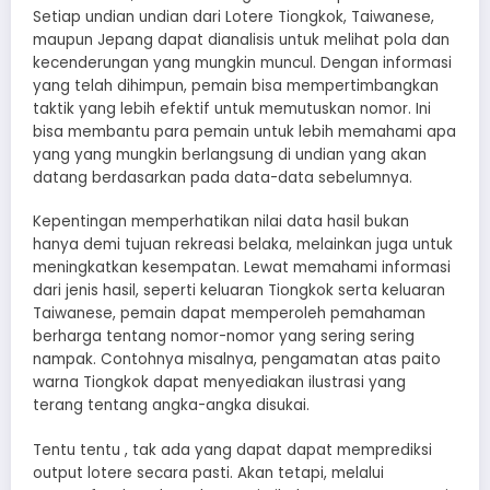
Setiap undian undian dari Lotere Tiongkok, Taiwanese,
maupun Jepang dapat dianalisis untuk melihat pola dan
kecenderungan yang mungkin muncul. Dengan informasi
yang telah dihimpun, pemain bisa mempertimbangkan
taktik yang lebih efektif untuk memutuskan nomor. Ini
bisa membantu para pemain untuk lebih memahami apa
yang yang mungkin berlangsung di undian yang akan
datang berdasarkan pada data-data sebelumnya.
Kepentingan memperhatikan nilai data hasil bukan
hanya demi tujuan rekreasi belaka, melainkan juga untuk
meningkatkan kesempatan. Lewat memahami informasi
dari jenis hasil, seperti keluaran Tiongkok serta keluaran
Taiwanese, pemain dapat memperoleh pemahaman
berharga tentang nomor-nomor yang sering sering
nampak. Contohnya misalnya, pengamatan atas paito
warna Tiongkok dapat menyediakan ilustrasi yang
terang tentang angka-angka disukai.
Tentu tentu , tak ada yang dapat dapat memprediksi
output lotere secara pasti. Akan tetapi, melalui