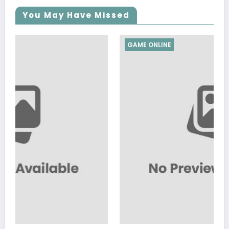
You May Have Missed
GAME ONLINE