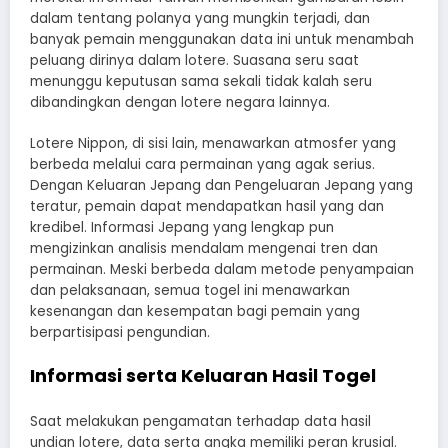
dalam tentang polanya yang mungkin terjadi, dan
banyak pemain menggunakan data ini untuk menambah
peluang dirinya dalam lotere. Suasana seru saat
menunggu keputusan sama sekali tidak kalah seru
dibandingkan dengan lotere negara lainnya.
Lotere Nippon, di sisi lain, menawarkan atmosfer yang
berbeda melalui cara permainan yang agak serius.
Dengan Keluaran Jepang dan Pengeluaran Jepang yang
teratur, pemain dapat mendapatkan hasil yang dan
kredibel. Informasi Jepang yang lengkap pun
mengizinkan analisis mendalam mengenai tren dan
permainan. Meski berbeda dalam metode penyampaian
dan pelaksanaan, semua togel ini menawarkan
kesenangan dan kesempatan bagi pemain yang
berpartisipasi pengundian.
Informasi serta Keluaran Hasil Togel
Saat melakukan pengamatan terhadap data hasil
undian lotere, data serta angka memiliki peran krusial.