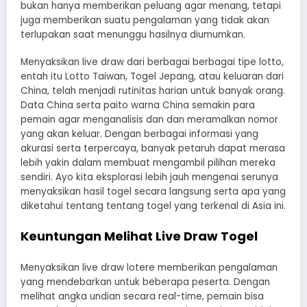
bukan hanya memberikan peluang agar menang, tetapi
juga memberikan suatu pengalaman yang tidak akan
terlupakan saat menunggu hasilnya diumumkan.
Menyaksikan live draw dari berbagai berbagai tipe lotto,
entah itu Lotto Taiwan, Togel Jepang, atau keluaran dari
China, telah menjadi rutinitas harian untuk banyak orang.
Data China serta paito warna China semakin para
pemain agar menganalisis dan dan meramalkan nomor
yang akan keluar. Dengan berbagai informasi yang
akurasi serta terpercaya, banyak petaruh dapat merasa
lebih yakin dalam membuat mengambil pilihan mereka
sendiri. Ayo kita eksplorasi lebih jauh mengenai serunya
menyaksikan hasil togel secara langsung serta apa yang
diketahui tentang tentang togel yang terkenal di Asia ini.
Keuntungan Melihat Live Draw Togel
Menyaksikan live draw lotere memberikan pengalaman
yang mendebarkan untuk beberapa peserta. Dengan
melihat angka undian secara real-time, pemain bisa