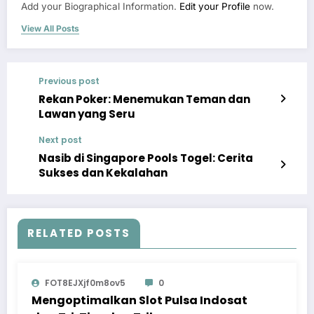
Add your Biographical Information.
Edit your Profile
now.
View All Posts
Previous post
Rekan Poker: Menemukan Teman dan
Lawan yang Seru
Next post
Nasib di Singapore Pools Togel: Cerita
Sukses dan Kekalahan
RELATED POSTS
FOT8EJXjf0m8ov5
0
Mengoptimalkan Slot Pulsa Indosat