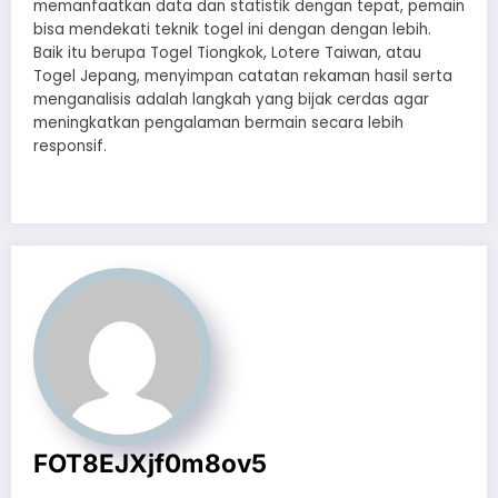
memanfaatkan data dan statistik dengan tepat, pemain
bisa mendekati teknik togel ini dengan dengan lebih.
Baik itu berupa Togel Tiongkok, Lotere Taiwan, atau
Togel Jepang, menyimpan catatan rekaman hasil serta
menganalisis adalah langkah yang bijak cerdas agar
meningkatkan pengalaman bermain secara lebih
responsif.
FOT8EJXjf0m8ov5