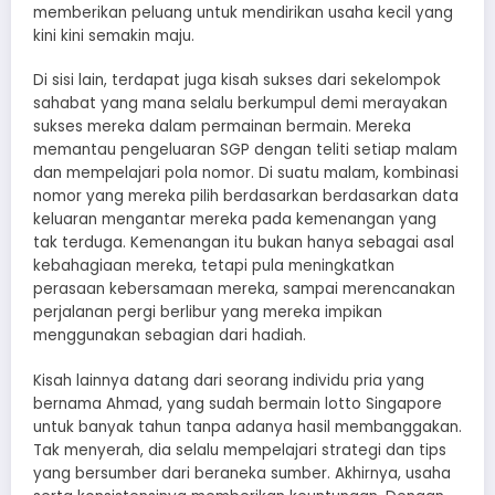
memberikan peluang untuk mendirikan usaha kecil yang
kini kini semakin maju.
Di sisi lain, terdapat juga kisah sukses dari sekelompok
sahabat yang mana selalu berkumpul demi merayakan
sukses mereka dalam permainan bermain. Mereka
memantau pengeluaran SGP dengan teliti setiap malam
dan mempelajari pola nomor. Di suatu malam, kombinasi
nomor yang mereka pilih berdasarkan berdasarkan data
keluaran mengantar mereka pada kemenangan yang
tak terduga. Kemenangan itu bukan hanya sebagai asal
kebahagiaan mereka, tetapi pula meningkatkan
perasaan kebersamaan mereka, sampai merencanakan
perjalanan pergi berlibur yang mereka impikan
menggunakan sebagian dari hadiah.
Kisah lainnya datang dari seorang individu pria yang
bernama Ahmad, yang sudah bermain lotto Singapore
untuk banyak tahun tanpa adanya hasil membanggakan.
Tak menyerah, dia selalu mempelajari strategi dan tips
yang bersumber dari beraneka sumber. Akhirnya, usaha