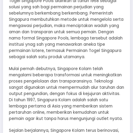
Togel Singapore Pools didirikan di tahun 1968 sebagai
solusi yang sah bagi permainan perjudian yang
sebelumnya berkembang berkembang. Pemerintah
Singapura membutuhkan metode untuk mengelola serta
mengawasi perjudian, maka menciptakan wadah yang
aman dan transparan untuk semua pemain. Dengan
nama formal Singapore Pools, lembaga tersebut adalah
institusi ynag sah yang menawarkan aneka tipe
permainan lotere, termasuk Permainan Togel Singapura
sebagai salah satu produk utamanya.
Mulai pernah debutnya, Singapore Kolam telah
mengalami beberapa transformasi untuk meningkatkan
proses pengelolaan dan transparansinya. Teknologi
sangat digunakan untuk mempermudah alur taruhan dan
output pengundian, dengan fokus di kejujuran aktivitas.
Di tahun 1997, Singapura Kolam adalah salah satu
lembaga pertama di Asia yang memberikan sistem
pertaruhan online, memberikan kemudahan untuk
pemain agar ikut tanpa harus mengunjungi outlet nyata.
Sejalan berjalannya, Singapore Kolam terus berinovasi,