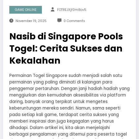
GAME ONLINE
FOT8EJXjf0m8ov5
November 19, 2025
0 Comments
Nasib di Singapore Pools
Togel: Cerita Sukses dan
Kekalahan
Permainan Togel Singapore sudah menjadi salah satu
permainan yang paling diminati di kalangan para
penggemar pertaruhan. Dengan janji hadiah hadiah yang
menggiurkan dan kemudahan aksesibilitas via platform
daring, banyak orang terpikat untuk mengetes
keberuntungan mereka sendiri. Namun, sama seperti
pada setiap kali game, terdapat cerita sukses yang
memberi inspirasi dan juga kegagalan yang harus
dihadapi. Dalam artikel ini, kita akan menjelajahi
berbagai pengalaman yang ditemui para peserta togel